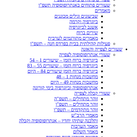
שעורים פתוחים באנתרופוסופיה תשפ"ו
מאמרים
שביעונים וגילים מכוננים
ביוגרפיה וקרמה
אשנב לביוגרפיה
שירים ברוח
מאמרים מתורגמים לערבית
פעילות קהילתית בבית בפרדס חנה – תשפ"ו
שעורים לצפייה והאזנה
שעורי אנתרופוסופיה לצפייה
ביוגרפיה ברוח הזמן – שיעורים 1 – 54
ביוגרפיה ברוח הזמן – שיעורים 55 – 83
ביוגרפיה ברוח הזמן שיעורים 84 – היום
מחשבות מנחות 1 – 48
מחשבות מנחות 49 – היום
אנתרופוסופיה וביוגרפיה בימי קורונה
שעורי קבלה לצפייה
זוהר מתחילים – תשפ"ה
זוהר מתחילים – תשפ"ו
זוהר מתקדמים – תשפ"ו
מאמרי הרב"ש
ותלכנה שתיהן יחדיו – אנתרופוסופיה וקבלה
מאמר הערבות
מאמר השלום