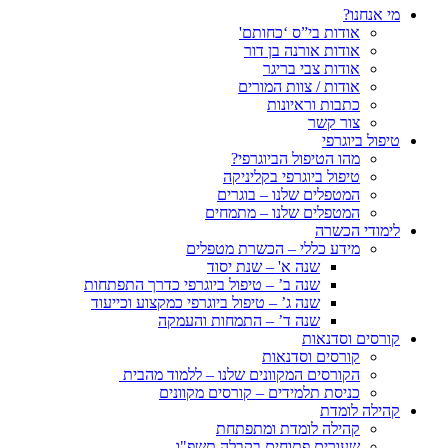
מי אנחנו?
אודות בי”ס ‘כחותם'
אודות אורנה בן דור
אודות צבי בריגר
אודות / צוות המורים
כתבות וראיונות
צור קשר
טיפול ביוגרפי
מהו הטיפול הביוגרפי?
טיפול ביוגרפי בקליניקה
המטפלים שלנו – בוגרים
המטפלים שלנו – מתמחים
לימודי הכשרה
מידע כללי – הכשרת מטפלים
שנה א' – שנת יסוד
שנה ב’ – טיפול ביוגרפי כדרך התפתחות
שנה ג’ – טיפול ביוגרפי כמקצוע וכייעוד
שנה ד’ – התמחות והעמקה
קורסים וסדנאות
קורסים וסדנאות
הקורסים המקוונים שלנו – ללמוד מהבית
כניסת תלמידים – קורסים מקוונים
קהילה לומדת
קהילה לומדת ומתפתחת
שעורים פתוחים בקבלה תשפ"ו