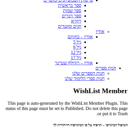
פרשות השבוע חגים ומועדים
ספר בראשית
ספר שמות
ספר דברים
ויקרא
חגים ומועדים
אודיו
אודיו – כחותם
גיל 5
גיל 9
גיל 12
גיל 17
אודיו – רודולף שטיינר
חנות ספרים
חנות הספרים שלנו
חנות ספרי הלימוד שלנו
WishList Member
This page is auto-generated by the WishList Member Plugin. This
status of this page must be set to Published. Do not delete this page
or put it to Trash.
הטיפול הביוגרפי – תרפיה על פי הביוגרפיה הייחודית לך