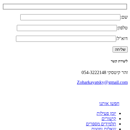
שם:
טלפון:
דוא"ל:
ליצירת קשר
זהר קיטסקי 054-3222148
Zoharkayatsky@gmail.com
חפשו אותנו
יומן פעילות
קישורים
תלמידים מספרים
שאלות נפוצות