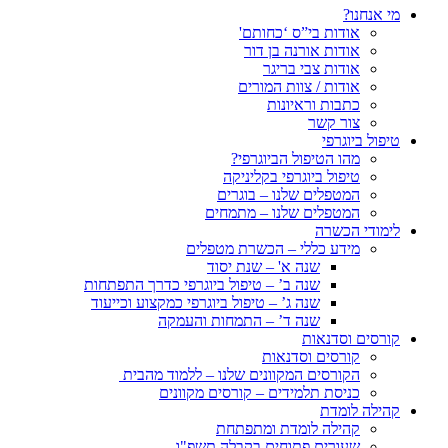
מי אנחנו?
אודות בי”ס ‘כחותם'
אודות אורנה בן דור
אודות צבי בריגר
אודות / צוות המורים
כתבות וראיונות
צור קשר
טיפול ביוגרפי
מהו הטיפול הביוגרפי?
טיפול ביוגרפי בקליניקה
המטפלים שלנו – בוגרים
המטפלים שלנו – מתמחים
לימודי הכשרה
מידע כללי – הכשרת מטפלים
שנה א' – שנת יסוד
שנה ב’ – טיפול ביוגרפי כדרך התפתחות
שנה ג’ – טיפול ביוגרפי כמקצוע וכייעוד
שנה ד’ – התמחות והעמקה
קורסים וסדנאות
קורסים וסדנאות
הקורסים המקוונים שלנו – ללמוד מהבית
כניסת תלמידים – קורסים מקוונים
קהילה לומדת
קהילה לומדת ומתפתחת
שעורים פתוחים בקבלה תשפ"ו