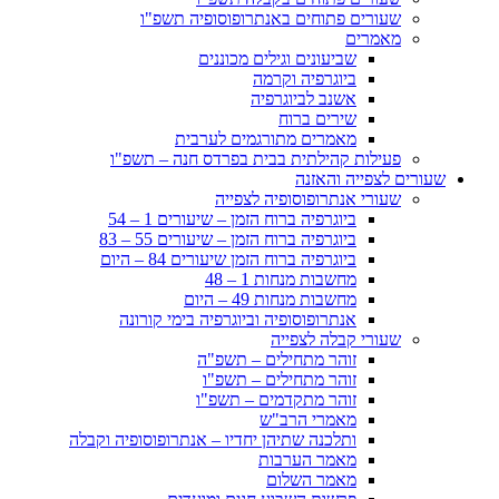
שעורים פתוחים באנתרופוסופיה תשפ"ו
מאמרים
שביעונים וגילים מכוננים
ביוגרפיה וקרמה
אשנב לביוגרפיה
שירים ברוח
מאמרים מתורגמים לערבית
פעילות קהילתית בבית בפרדס חנה – תשפ"ו
שעורים לצפייה והאזנה
שעורי אנתרופוסופיה לצפייה
ביוגרפיה ברוח הזמן – שיעורים 1 – 54
ביוגרפיה ברוח הזמן – שיעורים 55 – 83
ביוגרפיה ברוח הזמן שיעורים 84 – היום
מחשבות מנחות 1 – 48
מחשבות מנחות 49 – היום
אנתרופוסופיה וביוגרפיה בימי קורונה
שעורי קבלה לצפייה
זוהר מתחילים – תשפ"ה
זוהר מתחילים – תשפ"ו
זוהר מתקדמים – תשפ"ו
מאמרי הרב"ש
ותלכנה שתיהן יחדיו – אנתרופוסופיה וקבלה
מאמר הערבות
מאמר השלום