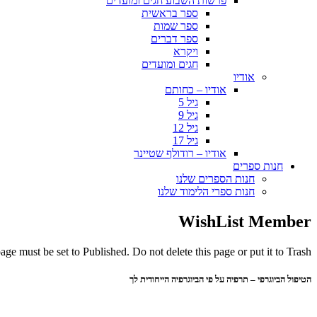
פרשות השבוע חגים ומועדים
ספר בראשית
ספר שמות
ספר דברים
ויקרא
חגים ומועדים
אודיו
אודיו – כחותם
גיל 5
גיל 9
גיל 12
גיל 17
אודיו – רודולף שטיינר
חנות ספרים
חנות הספרים שלנו
חנות ספרי הלימוד שלנו
WishList Member
ge must be set to Published. Do not delete this page or put it to Trash.
הטיפול הביוגרפי – תרפיה על פי הביוגרפיה הייחודית לך