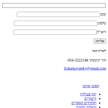
שם:
טלפון:
דוא"ל:
ליצירת קשר
זהר קיטסקי 054-3222148
Zoharkayatsky@gmail.com
חפשו אותנו
יומן פעילות
קישורים
תלמידים מספרים
שאלות נפוצות