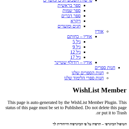
פרשות השבוע חגים ומועדים
ספר בראשית
ספר שמות
ספר דברים
ויקרא
חגים ומועדים
אודיו
אודיו – כחותם
גיל 5
גיל 9
גיל 12
גיל 17
אודיו – רודולף שטיינר
חנות ספרים
חנות הספרים שלנו
חנות ספרי הלימוד שלנו
WishList Member
This page is auto-generated by the WishList Member Plugin. This
status of this page must be set to Published. Do not delete this page
or put it to Trash.
הטיפול הביוגרפי – תרפיה על פי הביוגרפיה הייחודית לך