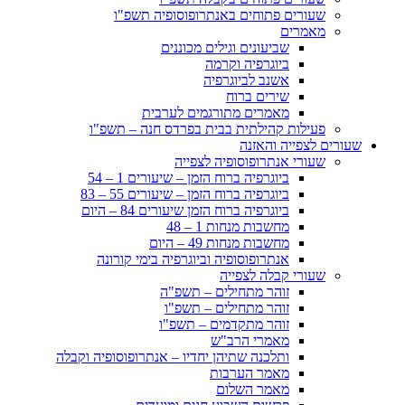
שעורים פתוחים באנתרופוסופיה תשפ"ו
מאמרים
שביעונים וגילים מכוננים
ביוגרפיה וקרמה
אשנב לביוגרפיה
שירים ברוח
מאמרים מתורגמים לערבית
פעילות קהילתית בבית בפרדס חנה – תשפ"ו
שעורים לצפייה והאזנה
שעורי אנתרופוסופיה לצפייה
ביוגרפיה ברוח הזמן – שיעורים 1 – 54
ביוגרפיה ברוח הזמן – שיעורים 55 – 83
ביוגרפיה ברוח הזמן שיעורים 84 – היום
מחשבות מנחות 1 – 48
מחשבות מנחות 49 – היום
אנתרופוסופיה וביוגרפיה בימי קורונה
שעורי קבלה לצפייה
זוהר מתחילים – תשפ"ה
זוהר מתחילים – תשפ"ו
זוהר מתקדמים – תשפ"ו
מאמרי הרב"ש
ותלכנה שתיהן יחדיו – אנתרופוסופיה וקבלה
מאמר הערבות
מאמר השלום