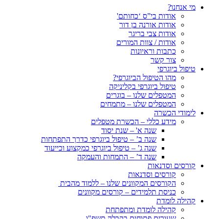
מי אנחנו?
אודות בי”ס ‘כחותם'
אודות אורנה בן דור
אודות צבי בריגר
אודות / צוות המורים
כתבות וראיונות
צור קשר
טיפול ביוגרפי
מהו הטיפול הביוגרפי?
טיפול ביוגרפי בקליניקה
המטפלים שלנו – בוגרים
המטפלים שלנו – מתמחים
לימודי הכשרה
מידע כללי – הכשרת מטפלים
שנה א' – שנת יסוד
שנה ב’ – טיפול ביוגרפי כדרך התפתחות
שנה ג’ – טיפול ביוגרפי כמקצוע וכייעוד
שנה ד’ – התמחות והעמקה
קורסים וסדנאות
קורסים וסדנאות
הקורסים המקוונים שלנו – ללמוד מהבית
כניסת תלמידים – קורסים מקוונים
קהילה לומדת
קהילה לומדת ומתפתחת
שעורים פתוחים בקבלה תשפ"ו