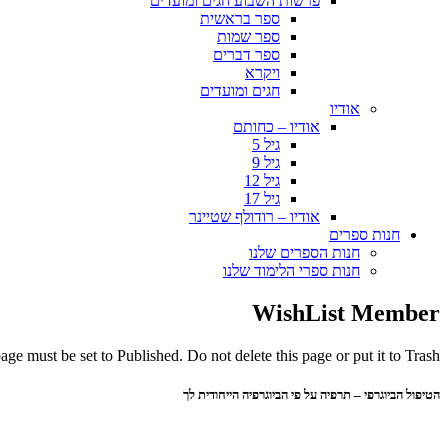
פרשות השבוע חגים ומועדים
ספר בראשית
ספר שמות
ספר דברים
ויקרא
חגים ומועדים
אודיו
אודיו – כחותם
גיל 5
גיל 9
גיל 12
גיל 17
אודיו – רודולף שטיינר
חנות ספרים
חנות הספרים שלנו
חנות ספרי הלימוד שלנו
WishList Member
ge must be set to Published. Do not delete this page or put it to Trash.
הטיפול הביוגרפי – תרפיה על פי הביוגרפיה הייחודית לך