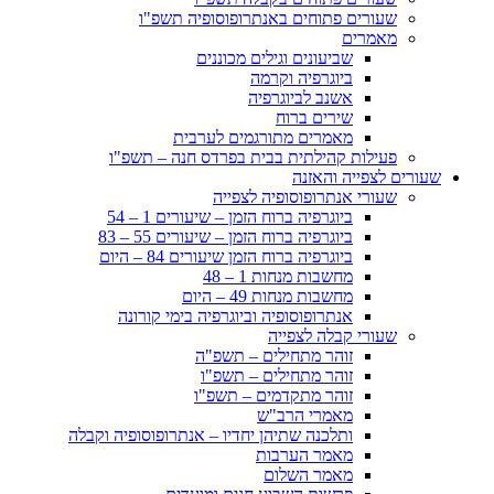
שעורים פתוחים באנתרופוסופיה תשפ"ו
מאמרים
שביעונים וגילים מכוננים
ביוגרפיה וקרמה
אשנב לביוגרפיה
שירים ברוח
מאמרים מתורגמים לערבית
פעילות קהילתית בבית בפרדס חנה – תשפ"ו
שעורים לצפייה והאזנה
שעורי אנתרופוסופיה לצפייה
ביוגרפיה ברוח הזמן – שיעורים 1 – 54
ביוגרפיה ברוח הזמן – שיעורים 55 – 83
ביוגרפיה ברוח הזמן שיעורים 84 – היום
מחשבות מנחות 1 – 48
מחשבות מנחות 49 – היום
אנתרופוסופיה וביוגרפיה בימי קורונה
שעורי קבלה לצפייה
זוהר מתחילים – תשפ"ה
זוהר מתחילים – תשפ"ו
זוהר מתקדמים – תשפ"ו
מאמרי הרב"ש
ותלכנה שתיהן יחדיו – אנתרופוסופיה וקבלה
מאמר הערבות
מאמר השלום