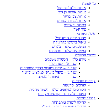
מי אנחנו?
אודות בי”ס ‘כחותם'
אודות אורנה בן דור
אודות צבי בריגר
אודות / צוות המורים
כתבות וראיונות
צור קשר
טיפול ביוגרפי
מהו הטיפול הביוגרפי?
טיפול ביוגרפי בקליניקה
המטפלים שלנו – בוגרים
המטפלים שלנו – מתמחים
לימודי הכשרה
מידע כללי – הכשרת מטפלים
שנה א' – שנת יסוד
שנה ב’ – טיפול ביוגרפי כדרך התפתחות
שנה ג’ – טיפול ביוגרפי כמקצוע וכייעוד
שנה ד’ – התמחות והעמקה
קורסים וסדנאות
קורסים וסדנאות
הקורסים המקוונים שלנו – ללמוד מהבית
כניסת תלמידים – קורסים מקוונים
קהילה לומדת
קהילה לומדת ומתפתחת
שעורים פתוחים בקבלה תשפ"ו