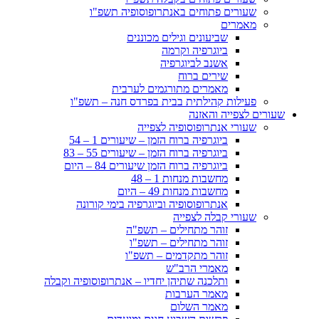
שעורים פתוחים באנתרופוסופיה תשפ"ו
מאמרים
שביעונים וגילים מכוננים
ביוגרפיה וקרמה
אשנב לביוגרפיה
שירים ברוח
מאמרים מתורגמים לערבית
פעילות קהילתית בבית בפרדס חנה – תשפ"ו
שעורים לצפייה והאזנה
שעורי אנתרופוסופיה לצפייה
ביוגרפיה ברוח הזמן – שיעורים 1 – 54
ביוגרפיה ברוח הזמן – שיעורים 55 – 83
ביוגרפיה ברוח הזמן שיעורים 84 – היום
מחשבות מנחות 1 – 48
מחשבות מנחות 49 – היום
אנתרופוסופיה וביוגרפיה בימי קורונה
שעורי קבלה לצפייה
זוהר מתחילים – תשפ"ה
זוהר מתחילים – תשפ"ו
זוהר מתקדמים – תשפ"ו
מאמרי הרב"ש
ותלכנה שתיהן יחדיו – אנתרופוסופיה וקבלה
מאמר הערבות
מאמר השלום