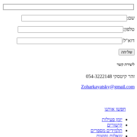
שם:
טלפון:
דוא"ל:
ליצירת קשר
זהר קיטסקי 054-3222148
Zoharkayatsky@gmail.com
חפשו אותנו
יומן פעילות
קישורים
תלמידים מספרים
שאלות נפוצות