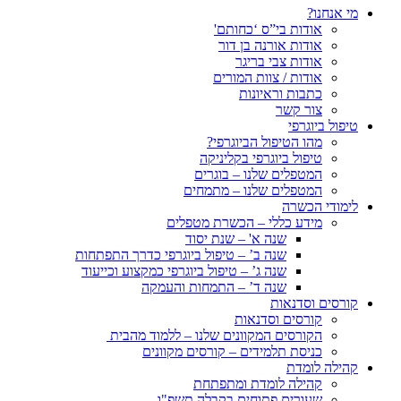
מי אנחנו?
אודות בי”ס ‘כחותם'
אודות אורנה בן דור
אודות צבי בריגר
אודות / צוות המורים
כתבות וראיונות
צור קשר
טיפול ביוגרפי
מהו הטיפול הביוגרפי?
טיפול ביוגרפי בקליניקה
המטפלים שלנו – בוגרים
המטפלים שלנו – מתמחים
לימודי הכשרה
מידע כללי – הכשרת מטפלים
שנה א' – שנת יסוד
שנה ב’ – טיפול ביוגרפי כדרך התפתחות
שנה ג’ – טיפול ביוגרפי כמקצוע וכייעוד
שנה ד’ – התמחות והעמקה
קורסים וסדנאות
קורסים וסדנאות
הקורסים המקוונים שלנו – ללמוד מהבית
כניסת תלמידים – קורסים מקוונים
קהילה לומדת
קהילה לומדת ומתפתחת
שעורים פתוחים בקבלה תשפ"ו