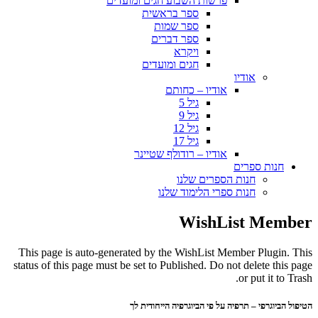
פרשות השבוע חגים ומועדים
ספר בראשית
ספר שמות
ספר דברים
ויקרא
חגים ומועדים
אודיו
אודיו – כחותם
גיל 5
גיל 9
גיל 12
גיל 17
אודיו – רודולף שטיינר
חנות ספרים
חנות הספרים שלנו
חנות ספרי הלימוד שלנו
WishList Member
This page is auto-generated by the WishList Member Plugin. This
status of this page must be set to Published. Do not delete this page
or put it to Trash.
הטיפול הביוגרפי – תרפיה על פי הביוגרפיה הייחודית לך