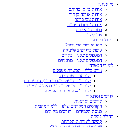
מי אנחנו?
אודות בי”ס ‘כחותם'
אודות אורנה בן דור
אודות צבי בריגר
אודות / צוות המורים
כתבות וראיונות
צור קשר
טיפול ביוגרפי
מהו הטיפול הביוגרפי?
טיפול ביוגרפי בקליניקה
המטפלים שלנו – בוגרים
המטפלים שלנו – מתמחים
לימודי הכשרה
מידע כללי – הכשרת מטפלים
שנה א' – שנת יסוד
שנה ב’ – טיפול ביוגרפי כדרך התפתחות
שנה ג’ – טיפול ביוגרפי כמקצוע וכייעוד
שנה ד’ – התמחות והעמקה
קורסים וסדנאות
קורסים וסדנאות
הקורסים המקוונים שלנו – ללמוד מהבית
כניסת תלמידים – קורסים מקוונים
קהילה לומדת
קהילה לומדת ומתפתחת
שעורים פתוחים בקבלה תשפ"ו