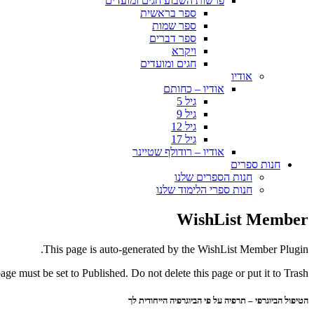
פרשות השבוע חגים ומועדים
ספר בראשית
ספר שמות
ספר דברים
ויקרא
חגים ומועדים
אודיו
אודיו – כחותם
גיל 5
גיל 9
גיל 12
גיל 17
אודיו – רודולף שטיינר
חנות ספרים
חנות הספרים שלנו
חנות ספרי הלימוד שלנו
WishList Member
This page is auto-generated by the WishList Member Plugin.
page must be set to Published. Do not delete this page or put it to Trash.
הטיפול הביוגרפי – תרפיה על פי הביוגרפיה הייחודית לך