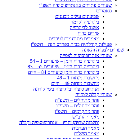
שעורים פתוחים באנתרופוסופיה תשפ"ו
מאמרים
שביעונים וגילים מכוננים
ביוגרפיה וקרמה
אשנב לביוגרפיה
שירים ברוח
מאמרים מתורגמים לערבית
פעילות קהילתית בבית בפרדס חנה – תשפ"ו
שעורים לצפייה והאזנה
שעורי אנתרופוסופיה לצפייה
ביוגרפיה ברוח הזמן – שיעורים 1 – 54
ביוגרפיה ברוח הזמן – שיעורים 55 – 83
ביוגרפיה ברוח הזמן שיעורים 84 – היום
מחשבות מנחות 1 – 48
מחשבות מנחות 49 – היום
אנתרופוסופיה וביוגרפיה בימי קורונה
שעורי קבלה לצפייה
זוהר מתחילים – תשפ"ה
זוהר מתחילים – תשפ"ו
זוהר מתקדמים – תשפ"ו
מאמרי הרב"ש
ותלכנה שתיהן יחדיו – אנתרופוסופיה וקבלה
מאמר הערבות
מאמר השלום