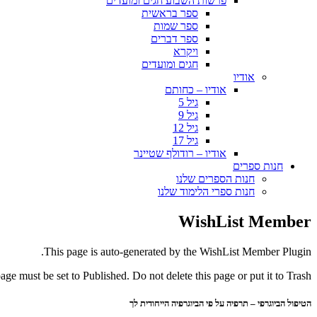
פרשות השבוע חגים ומועדים
ספר בראשית
ספר שמות
ספר דברים
ויקרא
חגים ומועדים
אודיו
אודיו – כחותם
גיל 5
גיל 9
גיל 12
גיל 17
אודיו – רודולף שטיינר
חנות ספרים
חנות הספרים שלנו
חנות ספרי הלימוד שלנו
WishList Member
This page is auto-generated by the WishList Member Plugin.
page must be set to Published. Do not delete this page or put it to Trash.
הטיפול הביוגרפי – תרפיה על פי הביוגרפיה הייחודית לך