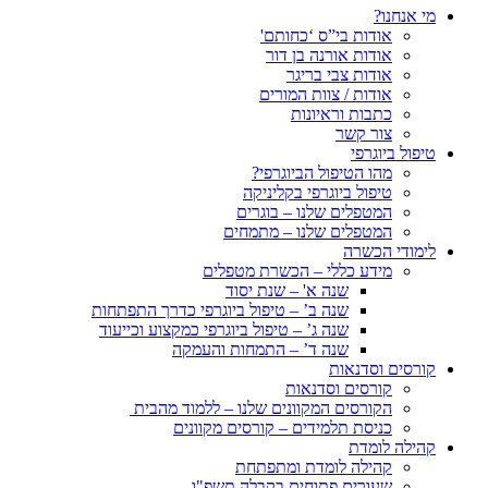
מי אנחנו?
אודות בי”ס ‘כחותם'
אודות אורנה בן דור
אודות צבי בריגר
אודות / צוות המורים
כתבות וראיונות
צור קשר
טיפול ביוגרפי
מהו הטיפול הביוגרפי?
טיפול ביוגרפי בקליניקה
המטפלים שלנו – בוגרים
המטפלים שלנו – מתמחים
לימודי הכשרה
מידע כללי – הכשרת מטפלים
שנה א' – שנת יסוד
שנה ב’ – טיפול ביוגרפי כדרך התפתחות
שנה ג’ – טיפול ביוגרפי כמקצוע וכייעוד
שנה ד’ – התמחות והעמקה
קורסים וסדנאות
קורסים וסדנאות
הקורסים המקוונים שלנו – ללמוד מהבית
כניסת תלמידים – קורסים מקוונים
קהילה לומדת
קהילה לומדת ומתפתחת
שעורים פתוחים בקבלה תשפ"ו