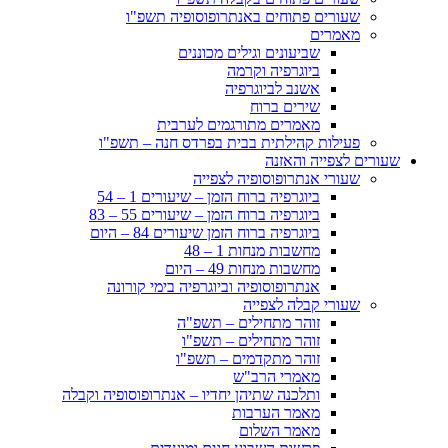
שעורים פתוחים באנתרופוסופיה תשפ"ו
מאמרים
שביעונים וגילים מכוננים
ביוגרפיה וקרמה
אשנב לביוגרפיה
שירים ברוח
מאמרים מתורגמים לערבית
פעילות קהילתית בבית בפרדס חנה – תשפ"ו
שעורים לצפייה והאזנה
שעורי אנתרופוסופיה לצפייה
ביוגרפיה ברוח הזמן – שיעורים 1 – 54
ביוגרפיה ברוח הזמן – שיעורים 55 – 83
ביוגרפיה ברוח הזמן שיעורים 84 – היום
מחשבות מנחות 1 – 48
מחשבות מנחות 49 – היום
אנתרופוסופיה וביוגרפיה בימי קורונה
שעורי קבלה לצפייה
זוהר מתחילים – תשפ"ה
זוהר מתחילים – תשפ"ו
זוהר מתקדמים – תשפ"ו
מאמרי הרב"ש
ותלכנה שתיהן יחדיו – אנתרופוסופיה וקבלה
מאמר הערבות
מאמר השלום