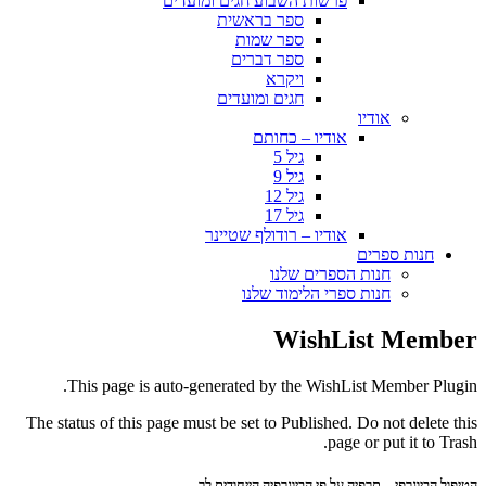
פרשות השבוע חגים ומועדים
ספר בראשית
ספר שמות
ספר דברים
ויקרא
חגים ומועדים
אודיו
אודיו – כחותם
גיל 5
גיל 9
גיל 12
גיל 17
אודיו – רודולף שטיינר
חנות ספרים
חנות הספרים שלנו
חנות ספרי הלימוד שלנו
WishList Member
This page is auto-generated by the WishList Member Plugin.
The status of this page must be set to Published. Do not delete this
page or put it to Trash.
הטיפול הביוגרפי – תרפיה על פי הביוגרפיה הייחודית לך