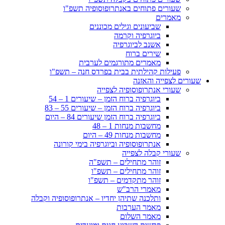
שעורים פתוחים באנתרופוסופיה תשפ"ו
מאמרים
שביעונים וגילים מכוננים
ביוגרפיה וקרמה
אשנב לביוגרפיה
שירים ברוח
מאמרים מתורגמים לערבית
פעילות קהילתית בבית בפרדס חנה – תשפ"ו
שעורים לצפייה והאזנה
שעורי אנתרופוסופיה לצפייה
ביוגרפיה ברוח הזמן – שיעורים 1 – 54
ביוגרפיה ברוח הזמן – שיעורים 55 – 83
ביוגרפיה ברוח הזמן שיעורים 84 – היום
מחשבות מנחות 1 – 48
מחשבות מנחות 49 – היום
אנתרופוסופיה וביוגרפיה בימי קורונה
שעורי קבלה לצפייה
זוהר מתחילים – תשפ"ה
זוהר מתחילים – תשפ"ו
זוהר מתקדמים – תשפ"ו
מאמרי הרב"ש
ותלכנה שתיהן יחדיו – אנתרופוסופיה וקבלה
מאמר הערבות
מאמר השלום