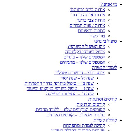
מי אנחנו?
אודות בי”ס ‘כחותם'
אודות אורנה בן דור
אודות צבי בריגר
אודות / צוות המורים
כתבות וראיונות
צור קשר
טיפול ביוגרפי
מהו הטיפול הביוגרפי?
טיפול ביוגרפי בקליניקה
המטפלים שלנו – בוגרים
המטפלים שלנו – מתמחים
לימודי הכשרה
מידע כללי – הכשרת מטפלים
שנה א' – שנת יסוד
שנה ב’ – טיפול ביוגרפי כדרך התפתחות
שנה ג’ – טיפול ביוגרפי כמקצוע וכייעוד
שנה ד’ – התמחות והעמקה
קורסים וסדנאות
קורסים וסדנאות
הקורסים המקוונים שלנו – ללמוד מהבית
כניסת תלמידים – קורסים מקוונים
קהילה לומדת
קהילה לומדת ומתפתחת
שעורים פתוחים בקבלה תשפ"ו