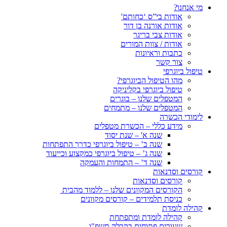
מי אנחנו?
אודות בי”ס ‘כחותם'
אודות אורנה בן דור
אודות צבי בריגר
אודות / צוות המורים
כתבות וראיונות
צור קשר
טיפול ביוגרפי
מהו הטיפול הביוגרפי?
טיפול ביוגרפי בקליניקה
המטפלים שלנו – בוגרים
המטפלים שלנו – מתמחים
לימודי הכשרה
מידע כללי – הכשרת מטפלים
שנה א' – שנת יסוד
שנה ב’ – טיפול ביוגרפי כדרך התפתחות
שנה ג’ – טיפול ביוגרפי כמקצוע וכייעוד
שנה ד’ – התמחות והעמקה
קורסים וסדנאות
קורסים וסדנאות
הקורסים המקוונים שלנו – ללמוד מהבית
כניסת תלמידים – קורסים מקוונים
קהילה לומדת
קהילה לומדת ומתפתחת
שעורים פתוחים בקבלה תשפ"ו