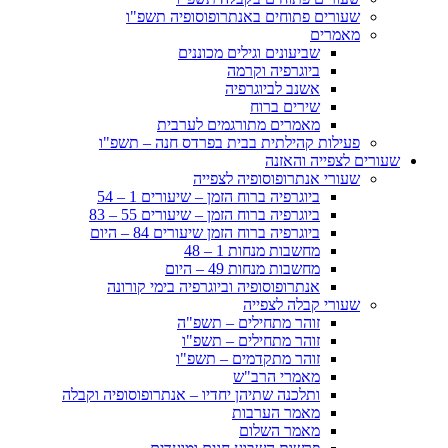
שעורים פתוחים באנתרופוסופיה תשפ"ו
מאמרים
שביעונים וגילים מכוננים
ביוגרפיה וקרמה
אשנב לביוגרפיה
שירים ברוח
מאמרים מתורגמים לערבית
פעילות קהילתית בבית בפרדס חנה – תשפ"ו
שעורים לצפייה והאזנה
שעורי אנתרופוסופיה לצפייה
ביוגרפיה ברוח הזמן – שיעורים 1 – 54
ביוגרפיה ברוח הזמן – שיעורים 55 – 83
ביוגרפיה ברוח הזמן שיעורים 84 – היום
מחשבות מנחות 1 – 48
מחשבות מנחות 49 – היום
אנתרופוסופיה וביוגרפיה בימי קורונה
שעורי קבלה לצפייה
זוהר מתחילים – תשפ"ה
זוהר מתחילים – תשפ"ו
זוהר מתקדמים – תשפ"ו
מאמרי הרב"ש
ותלכנה שתיהן יחדיו – אנתרופוסופיה וקבלה
מאמר הערבות
מאמר השלום