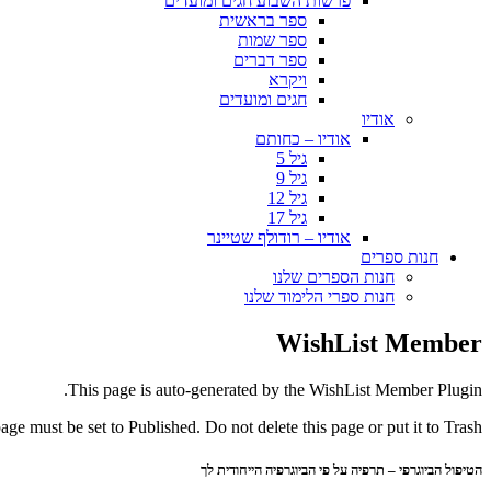
פרשות השבוע חגים ומועדים
ספר בראשית
ספר שמות
ספר דברים
ויקרא
חגים ומועדים
אודיו
אודיו – כחותם
גיל 5
גיל 9
גיל 12
גיל 17
אודיו – רודולף שטיינר
חנות ספרים
חנות הספרים שלנו
חנות ספרי הלימוד שלנו
WishList Member
This page is auto-generated by the WishList Member Plugin.
page must be set to Published. Do not delete this page or put it to Trash.
הטיפול הביוגרפי – תרפיה על פי הביוגרפיה הייחודית לך