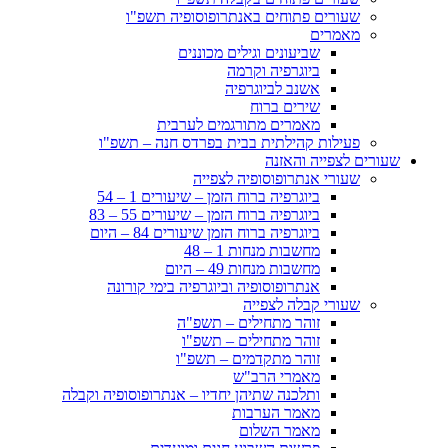
שעורים פתוחים באנתרופוסופיה תשפ"ו
מאמרים
שביעונים וגילים מכוננים
ביוגרפיה וקרמה
אשנב לביוגרפיה
שירים ברוח
מאמרים מתורגמים לערבית
פעילות קהילתית בבית בפרדס חנה – תשפ"ו
שעורים לצפייה והאזנה
שעורי אנתרופוסופיה לצפייה
ביוגרפיה ברוח הזמן – שיעורים 1 – 54
ביוגרפיה ברוח הזמן – שיעורים 55 – 83
ביוגרפיה ברוח הזמן שיעורים 84 – היום
מחשבות מנחות 1 – 48
מחשבות מנחות 49 – היום
אנתרופוסופיה וביוגרפיה בימי קורונה
שעורי קבלה לצפייה
זוהר מתחילים – תשפ"ה
זוהר מתחילים – תשפ"ו
זוהר מתקדמים – תשפ"ו
מאמרי הרב"ש
ותלכנה שתיהן יחדיו – אנתרופוסופיה וקבלה
מאמר הערבות
מאמר השלום