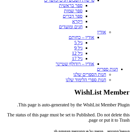
פרשות השבוע חגים ומועדים
ספר בראשית
ספר שמות
ספר דברים
ויקרא
חגים ומועדים
אודיו
אודיו – כחותם
גיל 5
גיל 9
גיל 12
גיל 17
אודיו – רודולף שטיינר
חנות ספרים
חנות הספרים שלנו
חנות ספרי הלימוד שלנו
WishList Member
This page is auto-generated by the WishList Member Plugin.
The status of this page must be set to Published. Do not delete this
page or put it to Trash.
הטיפול הביוגרפי – תרפיה על פי הביוגרפיה הייחודית לך