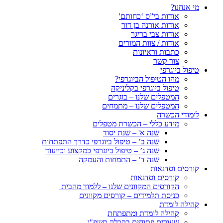
מי אנחנו?
אודות בי”ס ‘כחותם'
אודות אורנה בן דור
אודות צבי בריגר
אודות / צוות המורים
כתבות וראיונות
צור קשר
טיפול ביוגרפי
מהו הטיפול הביוגרפי?
טיפול ביוגרפי בקליניקה
המטפלים שלנו – בוגרים
המטפלים שלנו – מתמחים
לימודי הכשרה
מידע כללי – הכשרת מטפלים
שנה א' – שנת יסוד
שנה ב’ – טיפול ביוגרפי כדרך התפתחות
שנה ג’ – טיפול ביוגרפי כמקצוע וכייעוד
שנה ד’ – התמחות והעמקה
קורסים וסדנאות
קורסים וסדנאות
הקורסים המקוונים שלנו – ללמוד מהבית
כניסת תלמידים – קורסים מקוונים
קהילה לומדת
קהילה לומדת ומתפתחת
שעורים פתוחים בקבלה תשפ"ו