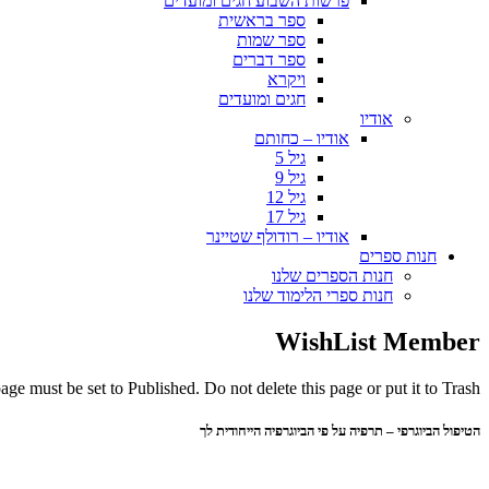
פרשות השבוע חגים ומועדים
ספר בראשית
ספר שמות
ספר דברים
ויקרא
חגים ומועדים
אודיו
אודיו – כחותם
גיל 5
גיל 9
גיל 12
גיל 17
אודיו – רודולף שטיינר
חנות ספרים
חנות הספרים שלנו
חנות ספרי הלימוד שלנו
WishList Member
ge must be set to Published. Do not delete this page or put it to Trash.
הטיפול הביוגרפי – תרפיה על פי הביוגרפיה הייחודית לך