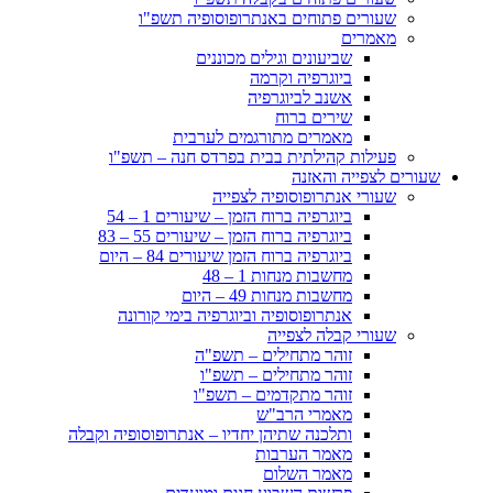
שעורים פתוחים באנתרופוסופיה תשפ"ו
מאמרים
שביעונים וגילים מכוננים
ביוגרפיה וקרמה
אשנב לביוגרפיה
שירים ברוח
מאמרים מתורגמים לערבית
פעילות קהילתית בבית בפרדס חנה – תשפ"ו
שעורים לצפייה והאזנה
שעורי אנתרופוסופיה לצפייה
ביוגרפיה ברוח הזמן – שיעורים 1 – 54
ביוגרפיה ברוח הזמן – שיעורים 55 – 83
ביוגרפיה ברוח הזמן שיעורים 84 – היום
מחשבות מנחות 1 – 48
מחשבות מנחות 49 – היום
אנתרופוסופיה וביוגרפיה בימי קורונה
שעורי קבלה לצפייה
זוהר מתחילים – תשפ"ה
זוהר מתחילים – תשפ"ו
זוהר מתקדמים – תשפ"ו
מאמרי הרב"ש
ותלכנה שתיהן יחדיו – אנתרופוסופיה וקבלה
מאמר הערבות
מאמר השלום