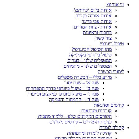
מי אנחנו?
אודות בי”ס ‘כחותם'
אודות אורנה בן דור
אודות צבי בריגר
אודות / צוות המורים
כתבות וראיונות
צור קשר
טיפול ביוגרפי
מהו הטיפול הביוגרפי?
טיפול ביוגרפי בקליניקה
המטפלים שלנו – בוגרים
המטפלים שלנו – מתמחים
לימודי הכשרה
מידע כללי – הכשרת מטפלים
שנה א' – שנת יסוד
שנה ב’ – טיפול ביוגרפי כדרך התפתחות
שנה ג’ – טיפול ביוגרפי כמקצוע וכייעוד
שנה ד’ – התמחות והעמקה
קורסים וסדנאות
קורסים וסדנאות
הקורסים המקוונים שלנו – ללמוד מהבית
כניסת תלמידים – קורסים מקוונים
קהילה לומדת
קהילה לומדת ומתפתחת
שעורים פתוחים בקבלה תשפ"ו