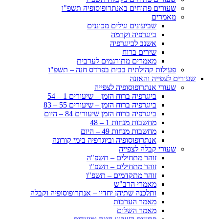
שעורים פתוחים באנתרופוסופיה תשפ"ו
מאמרים
שביעונים וגילים מכוננים
ביוגרפיה וקרמה
אשנב לביוגרפיה
שירים ברוח
מאמרים מתורגמים לערבית
פעילות קהילתית בבית בפרדס חנה – תשפ"ו
שעורים לצפייה והאזנה
שעורי אנתרופוסופיה לצפייה
ביוגרפיה ברוח הזמן – שיעורים 1 – 54
ביוגרפיה ברוח הזמן – שיעורים 55 – 83
ביוגרפיה ברוח הזמן שיעורים 84 – היום
מחשבות מנחות 1 – 48
מחשבות מנחות 49 – היום
אנתרופוסופיה וביוגרפיה בימי קורונה
שעורי קבלה לצפייה
זוהר מתחילים – תשפ"ה
זוהר מתחילים – תשפ"ו
זוהר מתקדמים – תשפ"ו
מאמרי הרב"ש
ותלכנה שתיהן יחדיו – אנתרופוסופיה וקבלה
מאמר הערבות
מאמר השלום