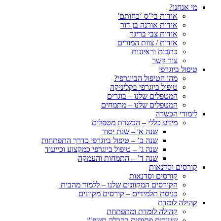
מי אנחנו?
אודות בי”ס ‘כחותם'
אודות אורנה בן דור
אודות צבי בריגר
אודות / צוות המורים
כתבות וראיונות
צור קשר
טיפול ביוגרפי
מהו הטיפול הביוגרפי?
טיפול ביוגרפי בקליניקה
המטפלים שלנו – בוגרים
המטפלים שלנו – מתמחים
לימודי הכשרה
מידע כללי – הכשרת מטפלים
שנה א' – שנת יסוד
שנה ב’ – טיפול ביוגרפי כדרך התפתחות
שנה ג’ – טיפול ביוגרפי כמקצוע וכייעוד
שנה ד’ – התמחות והעמקה
קורסים וסדנאות
קורסים וסדנאות
הקורסים המקוונים שלנו – ללמוד מהבית
כניסת תלמידים – קורסים מקוונים
קהילה לומדת
קהילה לומדת ומתפתחת
שעורים פתוחים בקבלה תשפ"ו