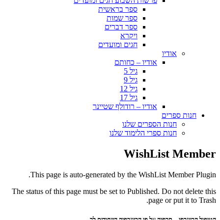
פרשות השבוע חגים ומועדים
ספר בראשית
ספר שמות
ספר דברים
ויקרא
חגים ומועדים
אודיו
אודיו – כחותם
גיל 5
גיל 9
גיל 12
גיל 17
אודיו – רודולף שטיינר
חנות ספרים
חנות הספרים שלנו
חנות ספרי הלימוד שלנו
WishList Member
This page is auto-generated by the WishList Member Plugin.
The status of this page must be set to Published. Do not delete this
page or put it to Trash.
הטיפול הביוגרפי – תרפיה על פי הביוגרפיה הייחודית לך