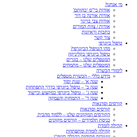
מי אנחנו?
אודות בי”ס ‘כחותם'
אודות אורנה בן דור
אודות צבי בריגר
אודות / צוות המורים
כתבות וראיונות
צור קשר
טיפול ביוגרפי
מהו הטיפול הביוגרפי?
טיפול ביוגרפי בקליניקה
המטפלים שלנו – בוגרים
המטפלים שלנו – מתמחים
לימודי הכשרה
מידע כללי – הכשרת מטפלים
שנה א' – שנת יסוד
שנה ב’ – טיפול ביוגרפי כדרך התפתחות
שנה ג’ – טיפול ביוגרפי כמקצוע וכייעוד
שנה ד’ – התמחות והעמקה
קורסים וסדנאות
קורסים וסדנאות
הקורסים המקוונים שלנו – ללמוד מהבית
כניסת תלמידים – קורסים מקוונים
קהילה לומדת
קהילה לומדת ומתפתחת
שעורים פתוחים בקבלה תשפ"ו