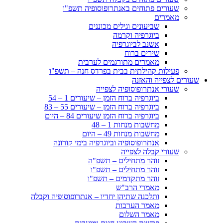
שעורים פתוחים באנתרופוסופיה תשפ"ו
מאמרים
שביעונים וגילים מכוננים
ביוגרפיה וקרמה
אשנב לביוגרפיה
שירים ברוח
מאמרים מתורגמים לערבית
פעילות קהילתית בבית בפרדס חנה – תשפ"ו
שעורים לצפייה והאזנה
שעורי אנתרופוסופיה לצפייה
ביוגרפיה ברוח הזמן – שיעורים 1 – 54
ביוגרפיה ברוח הזמן – שיעורים 55 – 83
ביוגרפיה ברוח הזמן שיעורים 84 – היום
מחשבות מנחות 1 – 48
מחשבות מנחות 49 – היום
אנתרופוסופיה וביוגרפיה בימי קורונה
שעורי קבלה לצפייה
זוהר מתחילים – תשפ"ה
זוהר מתחילים – תשפ"ו
זוהר מתקדמים – תשפ"ו
מאמרי הרב"ש
ותלכנה שתיהן יחדיו – אנתרופוסופיה וקבלה
מאמר הערבות
מאמר השלום