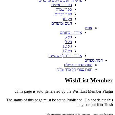
פרשות השבוע חגים ומועדים
ספר בראשית
ספר שמות
ספר דברים
ויקרא
חגים ומועדים
אודיו
אודיו – כחותם
גיל 5
גיל 9
גיל 12
גיל 17
אודיו – רודולף שטיינר
חנות ספרים
חנות הספרים שלנו
חנות ספרי הלימוד שלנו
WishList Member
This page is auto-generated by the WishList Member Plugin.
The status of this page must be set to Published. Do not delete this
page or put it to Trash.
הטיפול הביוגרפי – תרפיה על פי הביוגרפיה הייחודית לך