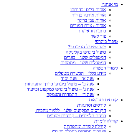
מי אנחנו?
אודות בי”ס ‘כחותם'
אודות אורנה בן דור
אודות צבי בריגר
אודות / צוות המורים
כתבות וראיונות
צור קשר
טיפול ביוגרפי
מהו הטיפול הביוגרפי?
טיפול ביוגרפי בקליניקה
המטפלים שלנו – בוגרים
המטפלים שלנו – מתמחים
לימודי הכשרה
מידע כללי – הכשרת מטפלים
שנה א' – שנת יסוד
שנה ב’ – טיפול ביוגרפי כדרך התפתחות
שנה ג’ – טיפול ביוגרפי כמקצוע וכייעוד
שנה ד’ – התמחות והעמקה
קורסים וסדנאות
קורסים וסדנאות
הקורסים המקוונים שלנו – ללמוד מהבית
כניסת תלמידים – קורסים מקוונים
קהילה לומדת
קהילה לומדת ומתפתחת
שעורים פתוחים בקבלה תשפ"ו