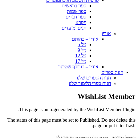
פרשות השבוע חגים ומועדים
ספר בראשית
ספר שמות
ספר דברים
ויקרא
חגים ומועדים
אודיו
אודיו – כחותם
גיל 5
גיל 9
גיל 12
גיל 17
אודיו – רודולף שטיינר
חנות ספרים
חנות הספרים שלנו
חנות ספרי הלימוד שלנו
WishList Member
This page is auto-generated by the WishList Member Plugin.
The status of this page must be set to Published. Do not delete this
page or put it to Trash.
הטיפול הביוגרפי – תרפיה על פי הביוגרפיה הייחודית לך