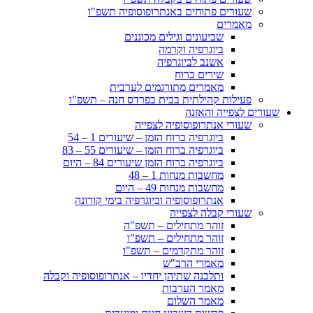
שעורים פתוחים באנתרופוסופיה תשפ"ו
מאמרים
שביעונים וגילים מכוננים
ביוגרפיה וקרמה
אשנב לביוגרפיה
שירים ברוח
מאמרים מתורגמים לערבית
פעילות קהילתית בבית בפרדס חנה – תשפ"ו
שעורים לצפייה והאזנה
שעורי אנתרופוסופיה לצפייה
ביוגרפיה ברוח הזמן – שיעורים 1 – 54
ביוגרפיה ברוח הזמן – שיעורים 55 – 83
ביוגרפיה ברוח הזמן שיעורים 84 – היום
מחשבות מנחות 1 – 48
מחשבות מנחות 49 – היום
אנתרופוסופיה וביוגרפיה בימי קורונה
שעורי קבלה לצפייה
זוהר מתחילים – תשפ"ה
זוהר מתחילים – תשפ"ו
זוהר מתקדמים – תשפ"ו
מאמרי הרב"ש
ותלכנה שתיהן יחדיו – אנתרופוסופיה וקבלה
מאמר הערבות
מאמר השלום