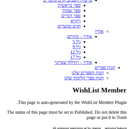
פרשות השבוע חגים ומועדים
ספר בראשית
ספר שמות
ספר דברים
ויקרא
חגים ומועדים
אודיו
אודיו – כחותם
גיל 5
גיל 9
גיל 12
גיל 17
אודיו – רודולף שטיינר
חנות ספרים
חנות הספרים שלנו
חנות ספרי הלימוד שלנו
WishList Member
This page is auto-generated by the WishList Member Plugin.
The status of this page must be set to Published. Do not delete this
page or put it to Trash.
הטיפול הביוגרפי – תרפיה על פי הביוגרפיה הייחודית לך