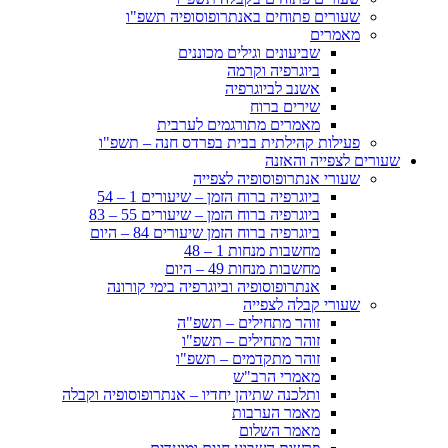
שעורים פתוחים באנתרופוסופיה תשפ"ו
מאמרים
שביעונים וגילים מכוננים
ביוגרפיה וקרמה
אשנב לביוגרפיה
שירים ברוח
מאמרים מתורגמים לערבית
פעילות קהילתית בבית בפרדס חנה – תשפ"ו
שעורים לצפייה והאזנה
שעורי אנתרופוסופיה לצפייה
ביוגרפיה ברוח הזמן – שיעורים 1 – 54
ביוגרפיה ברוח הזמן – שיעורים 55 – 83
ביוגרפיה ברוח הזמן שיעורים 84 – היום
מחשבות מנחות 1 – 48
מחשבות מנחות 49 – היום
אנתרופוסופיה וביוגרפיה בימי קורונה
שעורי קבלה לצפייה
זוהר מתחילים – תשפ"ה
זוהר מתחילים – תשפ"ו
זוהר מתקדמים – תשפ"ו
מאמרי הרב"ש
ותלכנה שתיהן יחדיו – אנתרופוסופיה וקבלה
מאמר הערבות
מאמר השלום