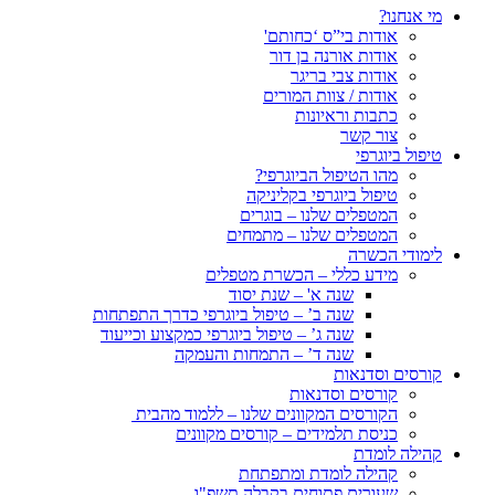
מי אנחנו?
אודות בי”ס ‘כחותם'
אודות אורנה בן דור
אודות צבי בריגר
אודות / צוות המורים
כתבות וראיונות
צור קשר
טיפול ביוגרפי
מהו הטיפול הביוגרפי?
טיפול ביוגרפי בקליניקה
המטפלים שלנו – בוגרים
המטפלים שלנו – מתמחים
לימודי הכשרה
מידע כללי – הכשרת מטפלים
שנה א' – שנת יסוד
שנה ב’ – טיפול ביוגרפי כדרך התפתחות
שנה ג’ – טיפול ביוגרפי כמקצוע וכייעוד
שנה ד’ – התמחות והעמקה
קורסים וסדנאות
קורסים וסדנאות
הקורסים המקוונים שלנו – ללמוד מהבית
כניסת תלמידים – קורסים מקוונים
קהילה לומדת
קהילה לומדת ומתפתחת
שעורים פתוחים בקבלה תשפ"ו