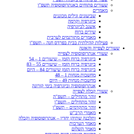
שעורים פתוחים באנתרופוסופיה תשפ"ו
מאמרים
שביעונים וגילים מכוננים
ביוגרפיה וקרמה
אשנב לביוגרפיה
שירים ברוח
מאמרים מתורגמים לערבית
פעילות קהילתית בבית בפרדס חנה – תשפ"ו
שעורים לצפייה והאזנה
שעורי אנתרופוסופיה לצפייה
ביוגרפיה ברוח הזמן – שיעורים 1 – 54
ביוגרפיה ברוח הזמן – שיעורים 55 – 83
ביוגרפיה ברוח הזמן שיעורים 84 – היום
מחשבות מנחות 1 – 48
מחשבות מנחות 49 – היום
אנתרופוסופיה וביוגרפיה בימי קורונה
שעורי קבלה לצפייה
זוהר מתחילים – תשפ"ה
זוהר מתחילים – תשפ"ו
זוהר מתקדמים – תשפ"ו
מאמרי הרב"ש
ותלכנה שתיהן יחדיו – אנתרופוסופיה וקבלה
מאמר הערבות
מאמר השלום