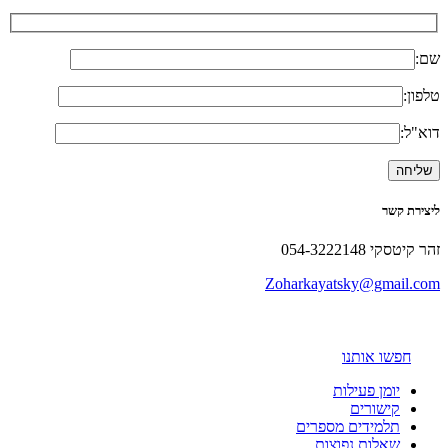
שם:
טלפון:
דוא"ל:
ליצירת קשר
זהר קיטסקי 054-3222148
Zoharkayatsky@gmail.com
חפשו אותנו
יומן פעילות
קישורים
תלמידים מספרים
שאלות נפוצות