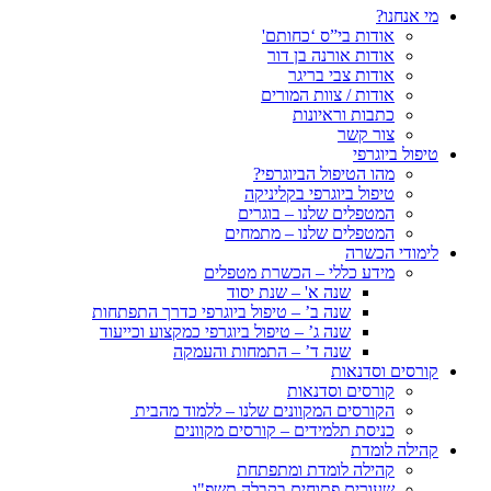
מי אנחנו?
אודות בי”ס ‘כחותם'
אודות אורנה בן דור
אודות צבי בריגר
אודות / צוות המורים
כתבות וראיונות
צור קשר
טיפול ביוגרפי
מהו הטיפול הביוגרפי?
טיפול ביוגרפי בקליניקה
המטפלים שלנו – בוגרים
המטפלים שלנו – מתמחים
לימודי הכשרה
מידע כללי – הכשרת מטפלים
שנה א' – שנת יסוד
שנה ב’ – טיפול ביוגרפי כדרך התפתחות
שנה ג’ – טיפול ביוגרפי כמקצוע וכייעוד
שנה ד’ – התמחות והעמקה
קורסים וסדנאות
קורסים וסדנאות
הקורסים המקוונים שלנו – ללמוד מהבית
כניסת תלמידים – קורסים מקוונים
קהילה לומדת
קהילה לומדת ומתפתחת
שעורים פתוחים בקבלה תשפ"ו