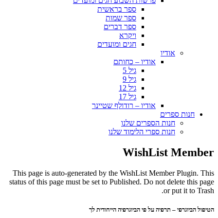
פרשות השבוע חגים ומועדים
ספר בראשית
ספר שמות
ספר דברים
ויקרא
חגים ומועדים
אודיו
אודיו – כחותם
גיל 5
גיל 9
גיל 12
גיל 17
אודיו – רודולף שטיינר
חנות ספרים
חנות הספרים שלנו
חנות ספרי הלימוד שלנו
WishList Member
This page is auto-generated by the WishList Member Plugin. This
status of this page must be set to Published. Do not delete this page
or put it to Trash.
הטיפול הביוגרפי – תרפיה על פי הביוגרפיה הייחודית לך