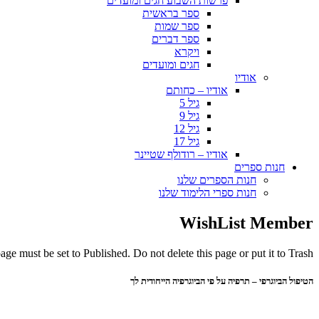
פרשות השבוע חגים ומועדים
ספר בראשית
ספר שמות
ספר דברים
ויקרא
חגים ומועדים
אודיו
אודיו – כחותם
גיל 5
גיל 9
גיל 12
גיל 17
אודיו – רודולף שטיינר
חנות ספרים
חנות הספרים שלנו
חנות ספרי הלימוד שלנו
WishList Member
ge must be set to Published. Do not delete this page or put it to Trash.
הטיפול הביוגרפי – תרפיה על פי הביוגרפיה הייחודית לך