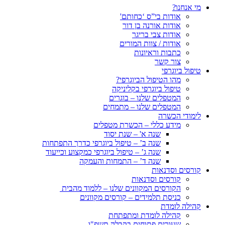
מי אנחנו?
אודות בי”ס ‘כחותם'
אודות אורנה בן דור
אודות צבי בריגר
אודות / צוות המורים
כתבות וראיונות
צור קשר
טיפול ביוגרפי
מהו הטיפול הביוגרפי?
טיפול ביוגרפי בקליניקה
המטפלים שלנו – בוגרים
המטפלים שלנו – מתמחים
לימודי הכשרה
מידע כללי – הכשרת מטפלים
שנה א' – שנת יסוד
שנה ב’ – טיפול ביוגרפי כדרך התפתחות
שנה ג’ – טיפול ביוגרפי כמקצוע וכייעוד
שנה ד’ – התמחות והעמקה
קורסים וסדנאות
קורסים וסדנאות
הקורסים המקוונים שלנו – ללמוד מהבית
כניסת תלמידים – קורסים מקוונים
קהילה לומדת
קהילה לומדת ומתפתחת
שעורים פתוחים בקבלה תשפ"ו