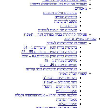
שעורים פתוחים באנתרופוסופיה תשפ"ו
מאמרים
שביעונים וגילים מכוננים
ביוגרפיה וקרמה
אשנב לביוגרפיה
שירים ברוח
מאמרים מתורגמים לערבית
פעילות קהילתית בבית בפרדס חנה – תשפ"ו
שעורים לצפייה והאזנה
שעורי אנתרופוסופיה לצפייה
ביוגרפיה ברוח הזמן – שיעורים 1 – 54
ביוגרפיה ברוח הזמן – שיעורים 55 – 83
ביוגרפיה ברוח הזמן שיעורים 84 – היום
מחשבות מנחות 1 – 48
מחשבות מנחות 49 – היום
אנתרופוסופיה וביוגרפיה בימי קורונה
שעורי קבלה לצפייה
זוהר מתחילים – תשפ"ה
זוהר מתחילים – תשפ"ו
זוהר מתקדמים – תשפ"ו
מאמרי הרב"ש
ותלכנה שתיהן יחדיו – אנתרופוסופיה וקבלה
מאמר הערבות
מאמר השלום