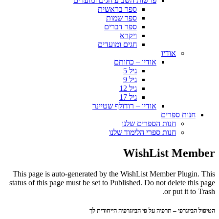
פרשות השבוע חגים ומועדים
ספר בראשית
ספר שמות
ספר דברים
ויקרא
חגים ומועדים
אודיו
אודיו – כחותם
גיל 5
גיל 9
גיל 12
גיל 17
אודיו – רודולף שטיינר
חנות ספרים
חנות הספרים שלנו
חנות ספרי הלימוד שלנו
WishList Member
This page is auto-generated by the WishList Member Plugin. This
status of this page must be set to Published. Do not delete this page
or put it to Trash.
הטיפול הביוגרפי – תרפיה על פי הביוגרפיה הייחודית לך