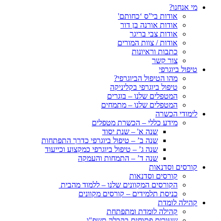
מי אנחנו?
אודות בי”ס ‘כחותם'
אודות אורנה בן דור
אודות צבי בריגר
אודות / צוות המורים
כתבות וראיונות
צור קשר
טיפול ביוגרפי
מהו הטיפול הביוגרפי?
טיפול ביוגרפי בקליניקה
המטפלים שלנו – בוגרים
המטפלים שלנו – מתמחים
לימודי הכשרה
מידע כללי – הכשרת מטפלים
שנה א' – שנת יסוד
שנה ב’ – טיפול ביוגרפי כדרך התפתחות
שנה ג’ – טיפול ביוגרפי כמקצוע וכייעוד
שנה ד’ – התמחות והעמקה
קורסים וסדנאות
קורסים וסדנאות
הקורסים המקוונים שלנו – ללמוד מהבית
כניסת תלמידים – קורסים מקוונים
קהילה לומדת
קהילה לומדת ומתפתחת
שעורים פתוחים בקבלה תשפ"ו