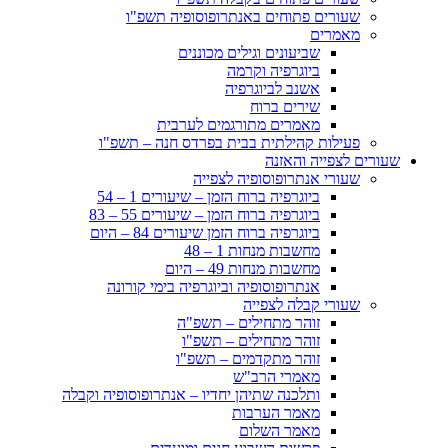
שעורים פתוחים באנתרופוסופיה תשפ"ו
מאמרים
שביעונים וגילים מכוננים
ביוגרפיה וקרמה
אשנב לביוגרפיה
שירים ברוח
מאמרים מתורגמים לערבית
פעילות קהילתית בבית בפרדס חנה – תשפ"ו
שעורים לצפייה והאזנה
שעורי אנתרופוסופיה לצפייה
ביוגרפיה ברוח הזמן – שיעורים 1 – 54
ביוגרפיה ברוח הזמן – שיעורים 55 – 83
ביוגרפיה ברוח הזמן שיעורים 84 – היום
מחשבות מנחות 1 – 48
מחשבות מנחות 49 – היום
אנתרופוסופיה וביוגרפיה בימי קורונה
שעורי קבלה לצפייה
זוהר מתחילים – תשפ"ה
זוהר מתחילים – תשפ"ו
זוהר מתקדמים – תשפ"ו
מאמרי הרב"ש
ותלכנה שתיהן יחדיו – אנתרופוסופיה וקבלה
מאמר הערבות
מאמר השלום