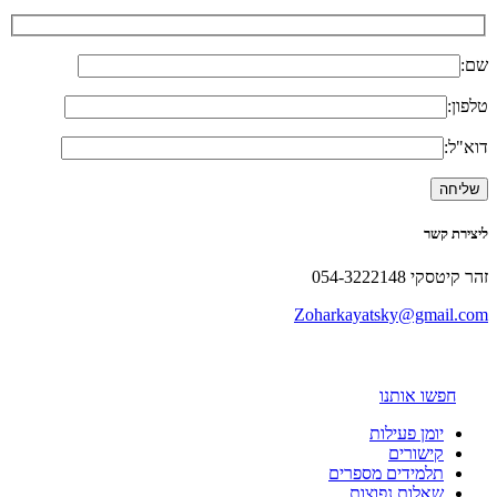
שם:
טלפון:
דוא"ל:
ליצירת קשר
זהר קיטסקי 054-3222148
Zoharkayatsky@gmail.com
חפשו אותנו
יומן פעילות
קישורים
תלמידים מספרים
שאלות נפוצות