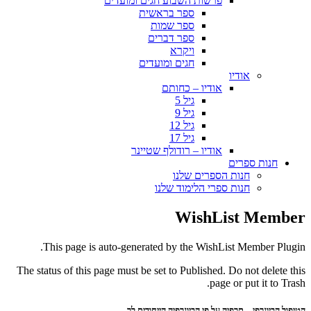
פרשות השבוע חגים ומועדים
ספר בראשית
ספר שמות
ספר דברים
ויקרא
חגים ומועדים
אודיו
אודיו – כחותם
גיל 5
גיל 9
גיל 12
גיל 17
אודיו – רודולף שטיינר
חנות ספרים
חנות הספרים שלנו
חנות ספרי הלימוד שלנו
WishList Member
This page is auto-generated by the WishList Member Plugin.
The status of this page must be set to Published. Do not delete this
page or put it to Trash.
הטיפול הביוגרפי – תרפיה על פי הביוגרפיה הייחודית לך