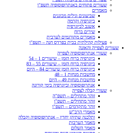
שעורים פתוחים באנתרופוסופיה תשפ"ו
מאמרים
שביעונים וגילים מכוננים
ביוגרפיה וקרמה
אשנב לביוגרפיה
שירים ברוח
מאמרים מתורגמים לערבית
פעילות קהילתית בבית בפרדס חנה – תשפ"ו
שעורים לצפייה והאזנה
שעורי אנתרופוסופיה לצפייה
ביוגרפיה ברוח הזמן – שיעורים 1 – 54
ביוגרפיה ברוח הזמן – שיעורים 55 – 83
ביוגרפיה ברוח הזמן שיעורים 84 – היום
מחשבות מנחות 1 – 48
מחשבות מנחות 49 – היום
אנתרופוסופיה וביוגרפיה בימי קורונה
שעורי קבלה לצפייה
זוהר מתחילים – תשפ"ה
זוהר מתחילים – תשפ"ו
זוהר מתקדמים – תשפ"ו
מאמרי הרב"ש
ותלכנה שתיהן יחדיו – אנתרופוסופיה וקבלה
מאמר הערבות
מאמר השלום