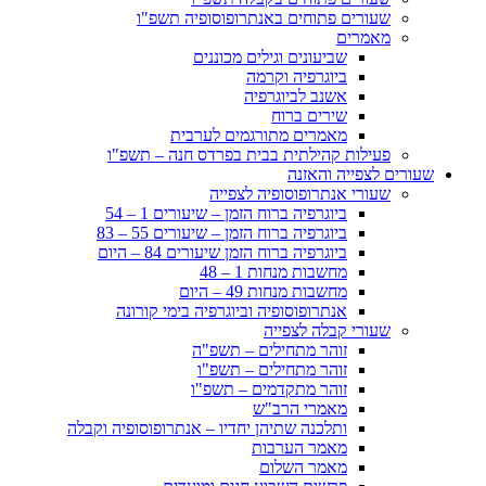
שעורים פתוחים באנתרופוסופיה תשפ"ו
מאמרים
שביעונים וגילים מכוננים
ביוגרפיה וקרמה
אשנב לביוגרפיה
שירים ברוח
מאמרים מתורגמים לערבית
פעילות קהילתית בבית בפרדס חנה – תשפ"ו
שעורים לצפייה והאזנה
שעורי אנתרופוסופיה לצפייה
ביוגרפיה ברוח הזמן – שיעורים 1 – 54
ביוגרפיה ברוח הזמן – שיעורים 55 – 83
ביוגרפיה ברוח הזמן שיעורים 84 – היום
מחשבות מנחות 1 – 48
מחשבות מנחות 49 – היום
אנתרופוסופיה וביוגרפיה בימי קורונה
שעורי קבלה לצפייה
זוהר מתחילים – תשפ"ה
זוהר מתחילים – תשפ"ו
זוהר מתקדמים – תשפ"ו
מאמרי הרב"ש
ותלכנה שתיהן יחדיו – אנתרופוסופיה וקבלה
מאמר הערבות
מאמר השלום