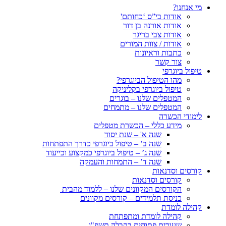
מי אנחנו?
אודות בי”ס ‘כחותם'
אודות אורנה בן דור
אודות צבי בריגר
אודות / צוות המורים
כתבות וראיונות
צור קשר
טיפול ביוגרפי
מהו הטיפול הביוגרפי?
טיפול ביוגרפי בקליניקה
המטפלים שלנו – בוגרים
המטפלים שלנו – מתמחים
לימודי הכשרה
מידע כללי – הכשרת מטפלים
שנה א' – שנת יסוד
שנה ב’ – טיפול ביוגרפי כדרך התפתחות
שנה ג’ – טיפול ביוגרפי כמקצוע וכייעוד
שנה ד’ – התמחות והעמקה
קורסים וסדנאות
קורסים וסדנאות
הקורסים המקוונים שלנו – ללמוד מהבית
כניסת תלמידים – קורסים מקוונים
קהילה לומדת
קהילה לומדת ומתפתחת
שעורים פתוחים בקבלה תשפ"ו