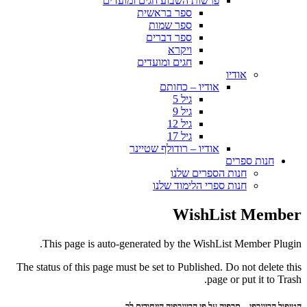
פרשות השבוע חגים ומועדים
ספר בראשית
ספר שמות
ספר דברים
ויקרא
חגים ומועדים
אודיו
אודיו – כחותם
גיל 5
גיל 9
גיל 12
גיל 17
אודיו – רודולף שטיינר
חנות ספרים
חנות הספרים שלנו
חנות ספרי הלימוד שלנו
WishList Member
This page is auto-generated by the WishList Member Plugin.
The status of this page must be set to Published. Do not delete this
page or put it to Trash.
הטיפול הביוגרפי – תרפיה על פי הביוגרפיה הייחודית לך