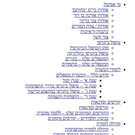
מי אנחנו?
אודות בי”ס ‘כחותם'
אודות אורנה בן דור
אודות צבי בריגר
אודות / צוות המורים
כתבות וראיונות
צור קשר
טיפול ביוגרפי
מהו הטיפול הביוגרפי?
טיפול ביוגרפי בקליניקה
המטפלים שלנו – בוגרים
המטפלים שלנו – מתמחים
לימודי הכשרה
מידע כללי – הכשרת מטפלים
שנה א' – שנת יסוד
שנה ב’ – טיפול ביוגרפי כדרך התפתחות
שנה ג’ – טיפול ביוגרפי כמקצוע וכייעוד
שנה ד’ – התמחות והעמקה
קורסים וסדנאות
קורסים וסדנאות
הקורסים המקוונים שלנו – ללמוד מהבית
כניסת תלמידים – קורסים מקוונים
קהילה לומדת
קהילה לומדת ומתפתחת
שעורים פתוחים בקבלה תשפ"ו