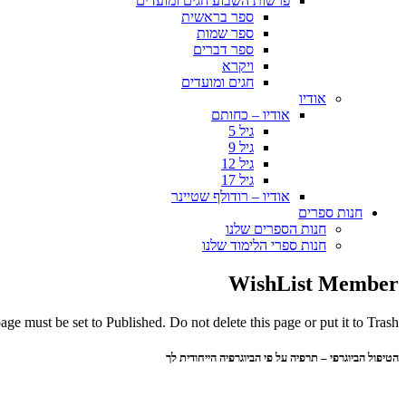
פרשות השבוע חגים ומועדים
ספר בראשית
ספר שמות
ספר דברים
ויקרא
חגים ומועדים
אודיו
אודיו – כחותם
גיל 5
גיל 9
גיל 12
גיל 17
אודיו – רודולף שטיינר
חנות ספרים
חנות הספרים שלנו
חנות ספרי הלימוד שלנו
WishList Member
ge must be set to Published. Do not delete this page or put it to Trash.
הטיפול הביוגרפי – תרפיה על פי הביוגרפיה הייחודית לך