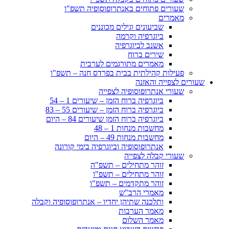
שעורים פתוחים באנתרופוסופיה תשפ"ו
מאמרים
שביעונים וגילים מכוננים
ביוגרפיה וקרמה
אשנב לביוגרפיה
שירים ברוח
מאמרים מתורגמים לערבית
פעילות קהילתית בבית בפרדס חנה – תשפ"ו
שעורים לצפייה והאזנה
שעורי אנתרופוסופיה לצפייה
ביוגרפיה ברוח הזמן – שיעורים 1 – 54
ביוגרפיה ברוח הזמן – שיעורים 55 – 83
ביוגרפיה ברוח הזמן שיעורים 84 – היום
מחשבות מנחות 1 – 48
מחשבות מנחות 49 – היום
אנתרופוסופיה וביוגרפיה בימי קורונה
שעורי קבלה לצפייה
זוהר מתחילים – תשפ"ה
זוהר מתחילים – תשפ"ו
זוהר מתקדמים – תשפ"ו
מאמרי הרב"ש
ותלכנה שתיהן יחדיו – אנתרופוסופיה וקבלה
מאמר הערבות
מאמר השלום