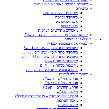
שעורים פתוחים באנתרופוסופיה תשפ"ו
מאמרים
שביעונים וגילים מכוננים
ביוגרפיה וקרמה
אשנב לביוגרפיה
שירים ברוח
מאמרים מתורגמים לערבית
פעילות קהילתית בבית בפרדס חנה – תשפ"ו
שעורים לצפייה והאזנה
שעורי אנתרופוסופיה לצפייה
ביוגרפיה ברוח הזמן – שיעורים 1 – 54
ביוגרפיה ברוח הזמן – שיעורים 55 – 83
ביוגרפיה ברוח הזמן שיעורים 84 – היום
מחשבות מנחות 1 – 48
מחשבות מנחות 49 – היום
אנתרופוסופיה וביוגרפיה בימי קורונה
שעורי קבלה לצפייה
זוהר מתחילים – תשפ"ה
זוהר מתחילים – תשפ"ו
זוהר מתקדמים – תשפ"ו
מאמרי הרב"ש
ותלכנה שתיהן יחדיו – אנתרופוסופיה וקבלה
מאמר הערבות
מאמר השלום