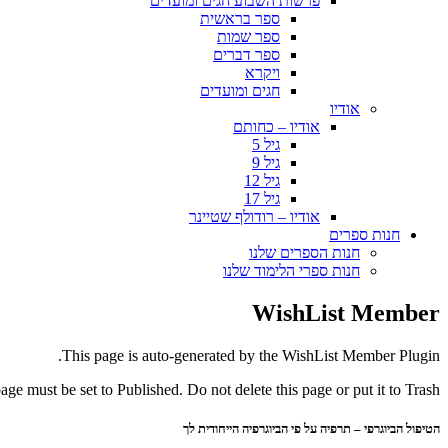
פרשות השבוע חגים ומועדים
ספר בראשית
ספר שמות
ספר דברים
ויקרא
חגים ומועדים
אודיו
אודיו – כחותם
גיל 5
גיל 9
גיל 12
גיל 17
אודיו – רודולף שטיינר
חנות ספרים
חנות הספרים שלנו
חנות ספרי הלימוד שלנו
WishList Member
This page is auto-generated by the WishList Member Plugin.
page must be set to Published. Do not delete this page or put it to Trash.
הטיפול הביוגרפי – תרפיה על פי הביוגרפיה הייחודית לך