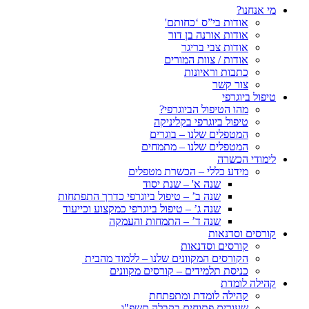
מי אנחנו?
אודות בי”ס ‘כחותם'
אודות אורנה בן דור
אודות צבי בריגר
אודות / צוות המורים
כתבות וראיונות
צור קשר
טיפול ביוגרפי
מהו הטיפול הביוגרפי?
טיפול ביוגרפי בקליניקה
המטפלים שלנו – בוגרים
המטפלים שלנו – מתמחים
לימודי הכשרה
מידע כללי – הכשרת מטפלים
שנה א' – שנת יסוד
שנה ב’ – טיפול ביוגרפי כדרך התפתחות
שנה ג’ – טיפול ביוגרפי כמקצוע וכייעוד
שנה ד’ – התמחות והעמקה
קורסים וסדנאות
קורסים וסדנאות
הקורסים המקוונים שלנו – ללמוד מהבית
כניסת תלמידים – קורסים מקוונים
קהילה לומדת
קהילה לומדת ומתפתחת
שעורים פתוחים בקבלה תשפ"ו