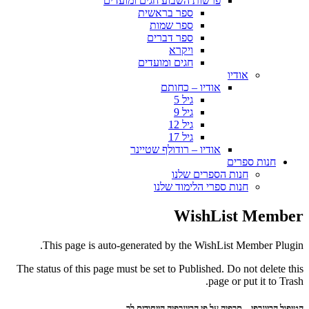
פרשות השבוע חגים ומועדים
ספר בראשית
ספר שמות
ספר דברים
ויקרא
חגים ומועדים
אודיו
אודיו – כחותם
גיל 5
גיל 9
גיל 12
גיל 17
אודיו – רודולף שטיינר
חנות ספרים
חנות הספרים שלנו
חנות ספרי הלימוד שלנו
WishList Member
This page is auto-generated by the WishList Member Plugin.
The status of this page must be set to Published. Do not delete this
page or put it to Trash.
הטיפול הביוגרפי – תרפיה על פי הביוגרפיה הייחודית לך