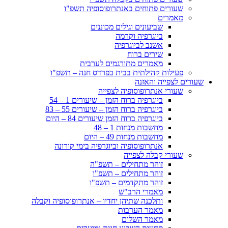
שעורים פתוחים באנתרופוסופיה תשפ"ו
מאמרים
שביעונים וגילים מכוננים
ביוגרפיה וקרמה
אשנב לביוגרפיה
שירים ברוח
מאמרים מתורגמים לערבית
פעילות קהילתית בבית בפרדס חנה – תשפ"ו
שעורים לצפייה והאזנה
שעורי אנתרופוסופיה לצפייה
ביוגרפיה ברוח הזמן – שיעורים 1 – 54
ביוגרפיה ברוח הזמן – שיעורים 55 – 83
ביוגרפיה ברוח הזמן שיעורים 84 – היום
מחשבות מנחות 1 – 48
מחשבות מנחות 49 – היום
אנתרופוסופיה וביוגרפיה בימי קורונה
שעורי קבלה לצפייה
זוהר מתחילים – תשפ"ה
זוהר מתחילים – תשפ"ו
זוהר מתקדמים – תשפ"ו
מאמרי הרב"ש
ותלכנה שתיהן יחדיו – אנתרופוסופיה וקבלה
מאמר הערבות
מאמר השלום