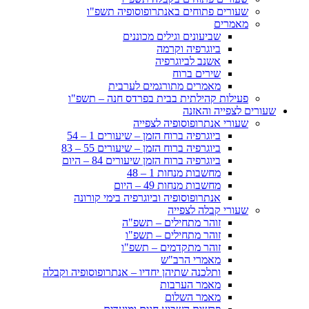
שעורים פתוחים באנתרופוסופיה תשפ"ו
מאמרים
שביעונים וגילים מכוננים
ביוגרפיה וקרמה
אשנב לביוגרפיה
שירים ברוח
מאמרים מתורגמים לערבית
פעילות קהילתית בבית בפרדס חנה – תשפ"ו
שעורים לצפייה והאזנה
שעורי אנתרופוסופיה לצפייה
ביוגרפיה ברוח הזמן – שיעורים 1 – 54
ביוגרפיה ברוח הזמן – שיעורים 55 – 83
ביוגרפיה ברוח הזמן שיעורים 84 – היום
מחשבות מנחות 1 – 48
מחשבות מנחות 49 – היום
אנתרופוסופיה וביוגרפיה בימי קורונה
שעורי קבלה לצפייה
זוהר מתחילים – תשפ"ה
זוהר מתחילים – תשפ"ו
זוהר מתקדמים – תשפ"ו
מאמרי הרב"ש
ותלכנה שתיהן יחדיו – אנתרופוסופיה וקבלה
מאמר הערבות
מאמר השלום