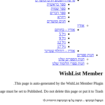
פרשות השבוע חגים ומועדים
ספר בראשית
ספר שמות
ספר דברים
ויקרא
חגים ומועדים
אודיו
אודיו – כחותם
גיל 5
גיל 9
גיל 12
גיל 17
אודיו – רודולף שטיינר
חנות ספרים
חנות הספרים שלנו
חנות ספרי הלימוד שלנו
WishList Member
This page is auto-generated by the WishList Member Plugin.
page must be set to Published. Do not delete this page or put it to Trash.
הטיפול הביוגרפי – תרפיה על פי הביוגרפיה הייחודית לך