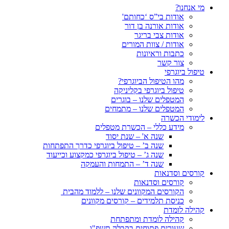
מי אנחנו?
אודות בי”ס ‘כחותם'
אודות אורנה בן דור
אודות צבי בריגר
אודות / צוות המורים
כתבות וראיונות
צור קשר
טיפול ביוגרפי
מהו הטיפול הביוגרפי?
טיפול ביוגרפי בקליניקה
המטפלים שלנו – בוגרים
המטפלים שלנו – מתמחים
לימודי הכשרה
מידע כללי – הכשרת מטפלים
שנה א' – שנת יסוד
שנה ב’ – טיפול ביוגרפי כדרך התפתחות
שנה ג’ – טיפול ביוגרפי כמקצוע וכייעוד
שנה ד’ – התמחות והעמקה
קורסים וסדנאות
קורסים וסדנאות
הקורסים המקוונים שלנו – ללמוד מהבית
כניסת תלמידים – קורסים מקוונים
קהילה לומדת
קהילה לומדת ומתפתחת
שעורים פתוחים בקבלה תשפ"ו