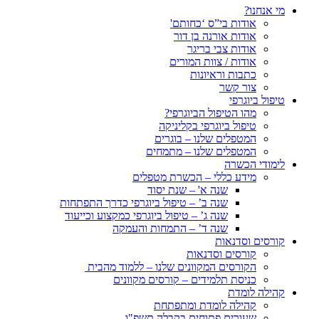
מי אנחנו?
אודות בי”ס ‘כחותם'
אודות אורנה בן דור
אודות צבי בריגר
אודות / צוות המורים
כתבות וראיונות
צור קשר
טיפול ביוגרפי
מהו הטיפול הביוגרפי?
טיפול ביוגרפי בקליניקה
המטפלים שלנו – בוגרים
המטפלים שלנו – מתמחים
לימודי הכשרה
מידע כללי – הכשרת מטפלים
שנה א' – שנת יסוד
שנה ב’ – טיפול ביוגרפי כדרך התפתחות
שנה ג’ – טיפול ביוגרפי כמקצוע וכייעוד
שנה ד’ – התמחות והעמקה
קורסים וסדנאות
קורסים וסדנאות
הקורסים המקוונים שלנו – ללמוד מהבית
כניסת תלמידים – קורסים מקוונים
קהילה לומדת
קהילה לומדת ומתפתחת
שעורים פתוחים בקבלה תשפ"ו