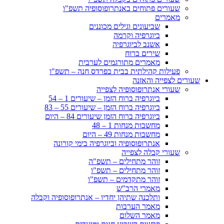
שעורים פתוחים באנתרופוסופיה תשפ"ו
מאמרים
שביעונים וגילים מכוננים
ביוגרפיה וקרמה
אשנב לביוגרפיה
שירים ברוח
מאמרים מתורגמים לערבית
פעילות קהילתית בבית בפרדס חנה – תשפ"ו
שעורים לצפייה והאזנה
שעורי אנתרופוסופיה לצפייה
ביוגרפיה ברוח הזמן – שיעורים 1 – 54
ביוגרפיה ברוח הזמן – שיעורים 55 – 83
ביוגרפיה ברוח הזמן שיעורים 84 – היום
מחשבות מנחות 1 – 48
מחשבות מנחות 49 – היום
אנתרופוסופיה וביוגרפיה בימי קורונה
שעורי קבלה לצפייה
זוהר מתחילים – תשפ"ה
זוהר מתחילים – תשפ"ו
זוהר מתקדמים – תשפ"ו
מאמרי הרב"ש
ותלכנה שתיהן יחדיו – אנתרופוסופיה וקבלה
מאמר הערבות
מאמר השלום