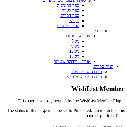
פרשות השבוע חגים ומועדים
ספר בראשית
ספר שמות
ספר דברים
ויקרא
חגים ומועדים
אודיו
אודיו – כחותם
גיל 5
גיל 9
גיל 12
גיל 17
אודיו – רודולף שטיינר
חנות ספרים
חנות הספרים שלנו
חנות ספרי הלימוד שלנו
WishList Member
This page is auto-generated by the WishList Member Plugin.
The status of this page must be set to Published. Do not delete this
page or put it to Trash.
הטיפול הביוגרפי – תרפיה על פי הביוגרפיה הייחודית לך