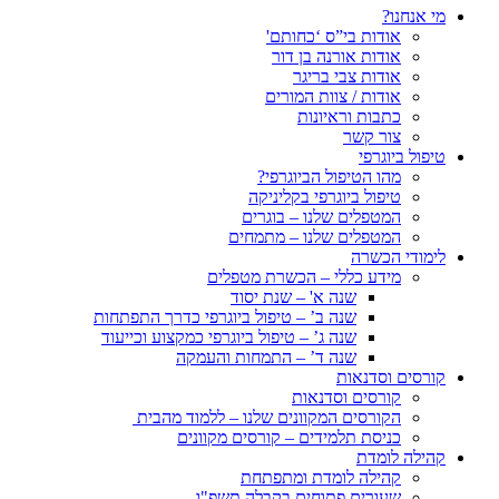
מי אנחנו?
אודות בי”ס ‘כחותם'
אודות אורנה בן דור
אודות צבי בריגר
אודות / צוות המורים
כתבות וראיונות
צור קשר
טיפול ביוגרפי
מהו הטיפול הביוגרפי?
טיפול ביוגרפי בקליניקה
המטפלים שלנו – בוגרים
המטפלים שלנו – מתמחים
לימודי הכשרה
מידע כללי – הכשרת מטפלים
שנה א' – שנת יסוד
שנה ב’ – טיפול ביוגרפי כדרך התפתחות
שנה ג’ – טיפול ביוגרפי כמקצוע וכייעוד
שנה ד’ – התמחות והעמקה
קורסים וסדנאות
קורסים וסדנאות
הקורסים המקוונים שלנו – ללמוד מהבית
כניסת תלמידים – קורסים מקוונים
קהילה לומדת
קהילה לומדת ומתפתחת
שעורים פתוחים בקבלה תשפ"ו