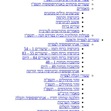
שעורים פתוחים באנתרופוסופיה תשפ"ו
מאמרים
שביעונים וגילים מכוננים
ביוגרפיה וקרמה
אשנב לביוגרפיה
שירים ברוח
מאמרים מתורגמים לערבית
פעילות קהילתית בבית בפרדס חנה – תשפ"ו
שעורים לצפייה והאזנה
שעורי אנתרופוסופיה לצפייה
ביוגרפיה ברוח הזמן – שיעורים 1 – 54
ביוגרפיה ברוח הזמן – שיעורים 55 – 83
ביוגרפיה ברוח הזמן שיעורים 84 – היום
מחשבות מנחות 1 – 48
מחשבות מנחות 49 – היום
אנתרופוסופיה וביוגרפיה בימי קורונה
שעורי קבלה לצפייה
זוהר מתחילים – תשפ"ה
זוהר מתחילים – תשפ"ו
זוהר מתקדמים – תשפ"ו
מאמרי הרב"ש
ותלכנה שתיהן יחדיו – אנתרופוסופיה וקבלה
מאמר הערבות
מאמר השלום