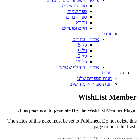
פרשות השבוע חגים ומועדים
ספר בראשית
ספר שמות
ספר דברים
ויקרא
חגים ומועדים
אודיו
אודיו – כחותם
גיל 5
גיל 9
גיל 12
גיל 17
אודיו – רודולף שטיינר
חנות ספרים
חנות הספרים שלנו
חנות ספרי הלימוד שלנו
WishList Member
This page is auto-generated by the WishList Member Plugin.
The status of this page must be set to Published. Do not delete this
page or put it to Trash.
הטיפול הביוגרפי – תרפיה על פי הביוגרפיה הייחודית לך