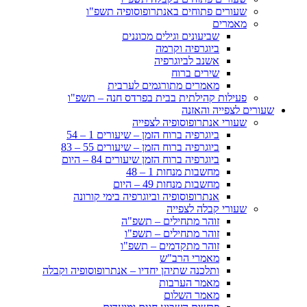
שעורים פתוחים באנתרופוסופיה תשפ"ו
מאמרים
שביעונים וגילים מכוננים
ביוגרפיה וקרמה
אשנב לביוגרפיה
שירים ברוח
מאמרים מתורגמים לערבית
פעילות קהילתית בבית בפרדס חנה – תשפ"ו
שעורים לצפייה והאזנה
שעורי אנתרופוסופיה לצפייה
ביוגרפיה ברוח הזמן – שיעורים 1 – 54
ביוגרפיה ברוח הזמן – שיעורים 55 – 83
ביוגרפיה ברוח הזמן שיעורים 84 – היום
מחשבות מנחות 1 – 48
מחשבות מנחות 49 – היום
אנתרופוסופיה וביוגרפיה בימי קורונה
שעורי קבלה לצפייה
זוהר מתחילים – תשפ"ה
זוהר מתחילים – תשפ"ו
זוהר מתקדמים – תשפ"ו
מאמרי הרב"ש
ותלכנה שתיהן יחדיו – אנתרופוסופיה וקבלה
מאמר הערבות
מאמר השלום