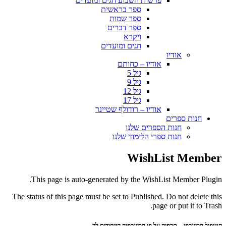
פרשות השבוע חגים ומועדים
ספר בראשית
ספר שמות
ספר דברים
ויקרא
חגים ומועדים
אודיו
אודיו – כחותם
גיל 5
גיל 9
גיל 12
גיל 17
אודיו – רודולף שטיינר
חנות ספרים
חנות הספרים שלנו
חנות ספרי הלימוד שלנו
WishList Member
This page is auto-generated by the WishList Member Plugin.
The status of this page must be set to Published. Do not delete this
page or put it to Trash.
הטיפול הביוגרפי – תרפיה על פי הביוגרפיה הייחודית לך