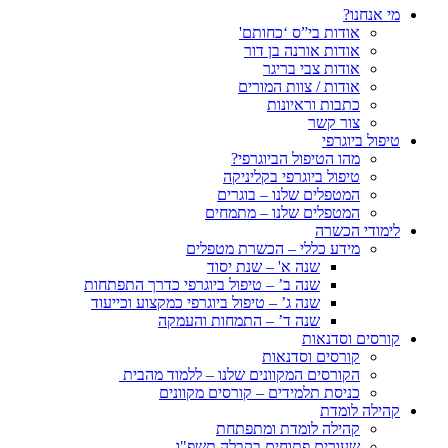
מי אנחנו?
אודות בי”ס ‘כחותם'
אודות אורנה בן דור
אודות צבי בריגר
אודות / צוות המורים
כתבות וראיונות
צור קשר
טיפול ביוגרפי
מהו הטיפול הביוגרפי?
טיפול ביוגרפי בקליניקה
המטפלים שלנו – בוגרים
המטפלים שלנו – מתמחים
לימודי הכשרה
מידע כללי – הכשרת מטפלים
שנה א' – שנת יסוד
שנה ב’ – טיפול ביוגרפי כדרך התפתחות
שנה ג’ – טיפול ביוגרפי כמקצוע וכייעוד
שנה ד’ – התמחות והעמקה
קורסים וסדנאות
קורסים וסדנאות
הקורסים המקוונים שלנו – ללמוד מהבית
כניסת תלמידים – קורסים מקוונים
קהילה לומדת
קהילה לומדת ומתפתחת
שעורים פתוחים בקבלה תשפ"ו