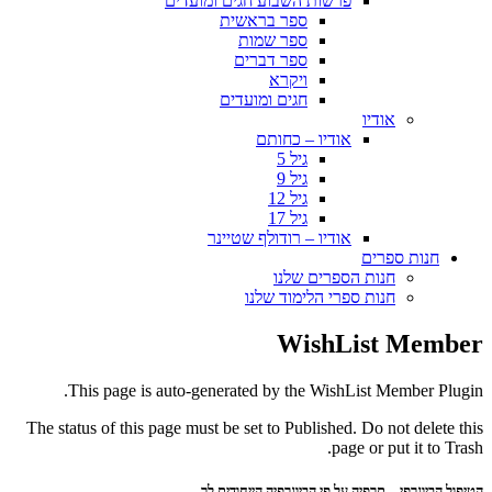
פרשות השבוע חגים ומועדים
ספר בראשית
ספר שמות
ספר דברים
ויקרא
חגים ומועדים
אודיו
אודיו – כחותם
גיל 5
גיל 9
גיל 12
גיל 17
אודיו – רודולף שטיינר
חנות ספרים
חנות הספרים שלנו
חנות ספרי הלימוד שלנו
WishList Member
This page is auto-generated by the WishList Member Plugin.
The status of this page must be set to Published. Do not delete this
page or put it to Trash.
הטיפול הביוגרפי – תרפיה על פי הביוגרפיה הייחודית לך