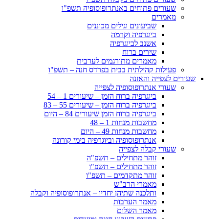
שעורים פתוחים באנתרופוסופיה תשפ"ו
מאמרים
שביעונים וגילים מכוננים
ביוגרפיה וקרמה
אשנב לביוגרפיה
שירים ברוח
מאמרים מתורגמים לערבית
פעילות קהילתית בבית בפרדס חנה – תשפ"ו
שעורים לצפייה והאזנה
שעורי אנתרופוסופיה לצפייה
ביוגרפיה ברוח הזמן – שיעורים 1 – 54
ביוגרפיה ברוח הזמן – שיעורים 55 – 83
ביוגרפיה ברוח הזמן שיעורים 84 – היום
מחשבות מנחות 1 – 48
מחשבות מנחות 49 – היום
אנתרופוסופיה וביוגרפיה בימי קורונה
שעורי קבלה לצפייה
זוהר מתחילים – תשפ"ה
זוהר מתחילים – תשפ"ו
זוהר מתקדמים – תשפ"ו
מאמרי הרב"ש
ותלכנה שתיהן יחדיו – אנתרופוסופיה וקבלה
מאמר הערבות
מאמר השלום