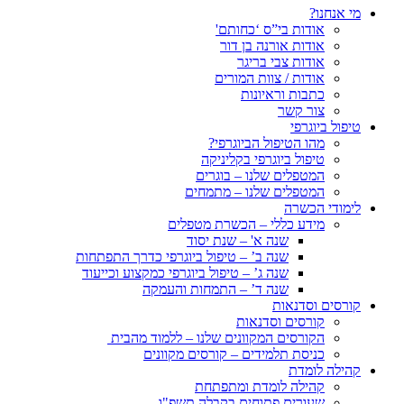
מי אנחנו?
אודות בי”ס ‘כחותם'
אודות אורנה בן דור
אודות צבי בריגר
אודות / צוות המורים
כתבות וראיונות
צור קשר
טיפול ביוגרפי
מהו הטיפול הביוגרפי?
טיפול ביוגרפי בקליניקה
המטפלים שלנו – בוגרים
המטפלים שלנו – מתמחים
לימודי הכשרה
מידע כללי – הכשרת מטפלים
שנה א' – שנת יסוד
שנה ב’ – טיפול ביוגרפי כדרך התפתחות
שנה ג’ – טיפול ביוגרפי כמקצוע וכייעוד
שנה ד’ – התמחות והעמקה
קורסים וסדנאות
קורסים וסדנאות
הקורסים המקוונים שלנו – ללמוד מהבית
כניסת תלמידים – קורסים מקוונים
קהילה לומדת
קהילה לומדת ומתפתחת
שעורים פתוחים בקבלה תשפ"ו