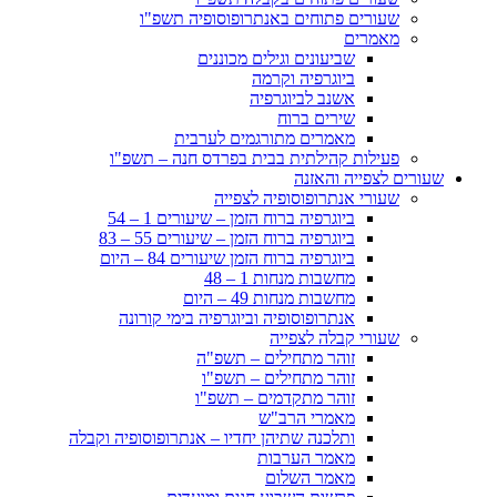
שעורים פתוחים באנתרופוסופיה תשפ"ו
מאמרים
שביעונים וגילים מכוננים
ביוגרפיה וקרמה
אשנב לביוגרפיה
שירים ברוח
מאמרים מתורגמים לערבית
פעילות קהילתית בבית בפרדס חנה – תשפ"ו
שעורים לצפייה והאזנה
שעורי אנתרופוסופיה לצפייה
ביוגרפיה ברוח הזמן – שיעורים 1 – 54
ביוגרפיה ברוח הזמן – שיעורים 55 – 83
ביוגרפיה ברוח הזמן שיעורים 84 – היום
מחשבות מנחות 1 – 48
מחשבות מנחות 49 – היום
אנתרופוסופיה וביוגרפיה בימי קורונה
שעורי קבלה לצפייה
זוהר מתחילים – תשפ"ה
זוהר מתחילים – תשפ"ו
זוהר מתקדמים – תשפ"ו
מאמרי הרב"ש
ותלכנה שתיהן יחדיו – אנתרופוסופיה וקבלה
מאמר הערבות
מאמר השלום