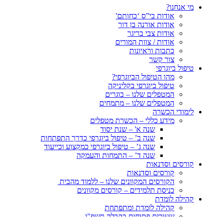
מי אנחנו?
אודות בי”ס ‘כחותם'
אודות אורנה בן דור
אודות צבי בריגר
אודות / צוות המורים
כתבות וראיונות
צור קשר
טיפול ביוגרפי
מהו הטיפול הביוגרפי?
טיפול ביוגרפי בקליניקה
המטפלים שלנו – בוגרים
המטפלים שלנו – מתמחים
לימודי הכשרה
מידע כללי – הכשרת מטפלים
שנה א' – שנת יסוד
שנה ב’ – טיפול ביוגרפי כדרך התפתחות
שנה ג’ – טיפול ביוגרפי כמקצוע וכייעוד
שנה ד’ – התמחות והעמקה
קורסים וסדנאות
קורסים וסדנאות
הקורסים המקוונים שלנו – ללמוד מהבית
כניסת תלמידים – קורסים מקוונים
קהילה לומדת
קהילה לומדת ומתפתחת
שעורים פתוחים בקבלה תשפ"ו