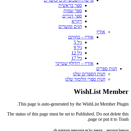
פרשות השבוע חגים ומועדים
ספר בראשית
ספר שמות
ספר דברים
ויקרא
חגים ומועדים
אודיו
אודיו – כחותם
גיל 5
גיל 9
גיל 12
גיל 17
אודיו – רודולף שטיינר
חנות ספרים
חנות הספרים שלנו
חנות ספרי הלימוד שלנו
WishList Member
This page is auto-generated by the WishList Member Plugin.
The status of this page must be set to Published. Do not delete this
page or put it to Trash.
הטיפול הביוגרפי – תרפיה על פי הביוגרפיה הייחודית לך