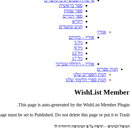
פרשות השבוע חגים ומועדים
ספר בראשית
ספר שמות
ספר דברים
ויקרא
חגים ומועדים
אודיו
אודיו – כחותם
גיל 5
גיל 9
גיל 12
גיל 17
אודיו – רודולף שטיינר
חנות ספרים
חנות הספרים שלנו
חנות ספרי הלימוד שלנו
WishList Member
This page is auto-generated by the WishList Member Plugin.
page must be set to Published. Do not delete this page or put it to Trash.
הטיפול הביוגרפי – תרפיה על פי הביוגרפיה הייחודית לך