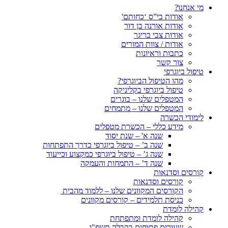
מי אנחנו?
אודות בי”ס ‘כחותם'
אודות אורנה בן דור
אודות צבי בריגר
אודות / צוות המורים
כתבות וראיונות
צור קשר
טיפול ביוגרפי
מהו הטיפול הביוגרפי?
טיפול ביוגרפי בקליניקה
המטפלים שלנו – בוגרים
המטפלים שלנו – מתמחים
לימודי הכשרה
מידע כללי – הכשרת מטפלים
שנה א' – שנת יסוד
שנה ב’ – טיפול ביוגרפי כדרך התפתחות
שנה ג’ – טיפול ביוגרפי כמקצוע וכייעוד
שנה ד’ – התמחות והעמקה
קורסים וסדנאות
קורסים וסדנאות
הקורסים המקוונים שלנו – ללמוד מהבית
כניסת תלמידים – קורסים מקוונים
קהילה לומדת
קהילה לומדת ומתפתחת
שעורים פתוחים בקבלה תשפ"ו