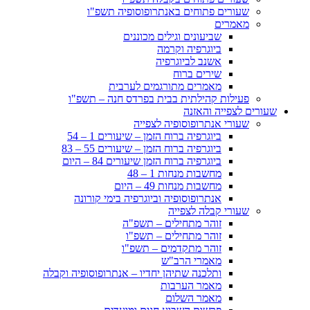
שעורים פתוחים באנתרופוסופיה תשפ"ו
מאמרים
שביעונים וגילים מכוננים
ביוגרפיה וקרמה
אשנב לביוגרפיה
שירים ברוח
מאמרים מתורגמים לערבית
פעילות קהילתית בבית בפרדס חנה – תשפ"ו
שעורים לצפייה והאזנה
שעורי אנתרופוסופיה לצפייה
ביוגרפיה ברוח הזמן – שיעורים 1 – 54
ביוגרפיה ברוח הזמן – שיעורים 55 – 83
ביוגרפיה ברוח הזמן שיעורים 84 – היום
מחשבות מנחות 1 – 48
מחשבות מנחות 49 – היום
אנתרופוסופיה וביוגרפיה בימי קורונה
שעורי קבלה לצפייה
זוהר מתחילים – תשפ"ה
זוהר מתחילים – תשפ"ו
זוהר מתקדמים – תשפ"ו
מאמרי הרב"ש
ותלכנה שתיהן יחדיו – אנתרופוסופיה וקבלה
מאמר הערבות
מאמר השלום