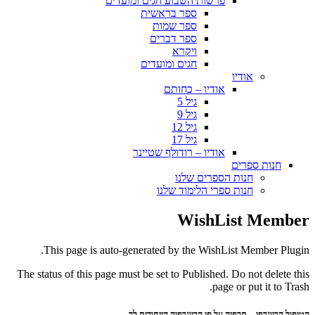
פרשות השבוע חגים ומועדים
ספר בראשית
ספר שמות
ספר דברים
ויקרא
חגים ומועדים
אודיו
אודיו – כחותם
גיל 5
גיל 9
גיל 12
גיל 17
אודיו – רודולף שטיינר
חנות ספרים
חנות הספרים שלנו
חנות ספרי הלימוד שלנו
WishList Member
This page is auto-generated by the WishList Member Plugin.
The status of this page must be set to Published. Do not delete this
page or put it to Trash.
הטיפול הביוגרפי – תרפיה על פי הביוגרפיה הייחודית לך