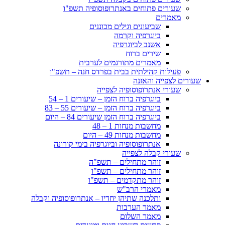
שעורים פתוחים באנתרופוסופיה תשפ"ו
מאמרים
שביעונים וגילים מכוננים
ביוגרפיה וקרמה
אשנב לביוגרפיה
שירים ברוח
מאמרים מתורגמים לערבית
פעילות קהילתית בבית בפרדס חנה – תשפ"ו
שעורים לצפייה והאזנה
שעורי אנתרופוסופיה לצפייה
ביוגרפיה ברוח הזמן – שיעורים 1 – 54
ביוגרפיה ברוח הזמן – שיעורים 55 – 83
ביוגרפיה ברוח הזמן שיעורים 84 – היום
מחשבות מנחות 1 – 48
מחשבות מנחות 49 – היום
אנתרופוסופיה וביוגרפיה בימי קורונה
שעורי קבלה לצפייה
זוהר מתחילים – תשפ"ה
זוהר מתחילים – תשפ"ו
זוהר מתקדמים – תשפ"ו
מאמרי הרב"ש
ותלכנה שתיהן יחדיו – אנתרופוסופיה וקבלה
מאמר הערבות
מאמר השלום