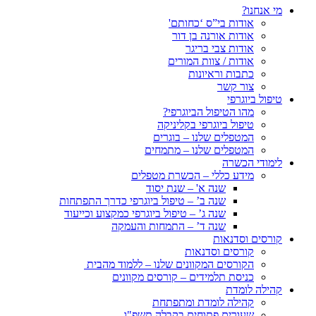
מי אנחנו?
אודות בי”ס ‘כחותם'
אודות אורנה בן דור
אודות צבי בריגר
אודות / צוות המורים
כתבות וראיונות
צור קשר
טיפול ביוגרפי
מהו הטיפול הביוגרפי?
טיפול ביוגרפי בקליניקה
המטפלים שלנו – בוגרים
המטפלים שלנו – מתמחים
לימודי הכשרה
מידע כללי – הכשרת מטפלים
שנה א' – שנת יסוד
שנה ב’ – טיפול ביוגרפי כדרך התפתחות
שנה ג’ – טיפול ביוגרפי כמקצוע וכייעוד
שנה ד’ – התמחות והעמקה
קורסים וסדנאות
קורסים וסדנאות
הקורסים המקוונים שלנו – ללמוד מהבית
כניסת תלמידים – קורסים מקוונים
קהילה לומדת
קהילה לומדת ומתפתחת
שעורים פתוחים בקבלה תשפ"ו