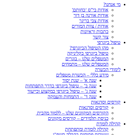
מי אנחנו?
אודות בי”ס ‘כחותם'
אודות אורנה בן דור
אודות צבי בריגר
אודות / צוות המורים
כתבות וראיונות
צור קשר
טיפול ביוגרפי
מהו הטיפול הביוגרפי?
טיפול ביוגרפי בקליניקה
המטפלים שלנו – בוגרים
המטפלים שלנו – מתמחים
לימודי הכשרה
מידע כללי – הכשרת מטפלים
שנה א' – שנת יסוד
שנה ב’ – טיפול ביוגרפי כדרך התפתחות
שנה ג’ – טיפול ביוגרפי כמקצוע וכייעוד
שנה ד’ – התמחות והעמקה
קורסים וסדנאות
קורסים וסדנאות
הקורסים המקוונים שלנו – ללמוד מהבית
כניסת תלמידים – קורסים מקוונים
קהילה לומדת
קהילה לומדת ומתפתחת
שעורים פתוחים בקבלה תשפ"ו