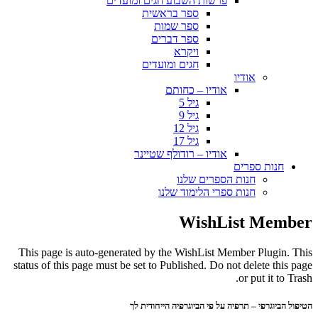
פרשות השבוע חגים ומועדים
ספר בראשית
ספר שמות
ספר דברים
ויקרא
חגים ומועדים
אודיו
אודיו – כחותם
גיל 5
גיל 9
גיל 12
גיל 17
אודיו – רודולף שטיינר
חנות ספרים
חנות הספרים שלנו
חנות ספרי הלימוד שלנו
WishList Member
This page is auto-generated by the WishList Member Plugin. This
status of this page must be set to Published. Do not delete this page
or put it to Trash.
הטיפול הביוגרפי – תרפיה על פי הביוגרפיה הייחודית לך