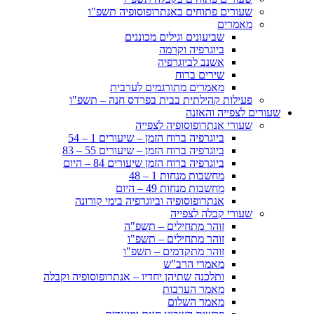
שעורים פתוחים באנתרופוסופיה תשפ"ו
מאמרים
שביעונים וגילים מכוננים
ביוגרפיה וקרמה
אשנב לביוגרפיה
שירים ברוח
מאמרים מתורגמים לערבית
פעילות קהילתית בבית בפרדס חנה – תשפ"ו
שעורים לצפייה והאזנה
שעורי אנתרופוסופיה לצפייה
ביוגרפיה ברוח הזמן – שיעורים 1 – 54
ביוגרפיה ברוח הזמן – שיעורים 55 – 83
ביוגרפיה ברוח הזמן שיעורים 84 – היום
מחשבות מנחות 1 – 48
מחשבות מנחות 49 – היום
אנתרופוסופיה וביוגרפיה בימי קורונה
שעורי קבלה לצפייה
זוהר מתחילים – תשפ"ה
זוהר מתחילים – תשפ"ו
זוהר מתקדמים – תשפ"ו
מאמרי הרב"ש
ותלכנה שתיהן יחדיו – אנתרופוסופיה וקבלה
מאמר הערבות
מאמר השלום