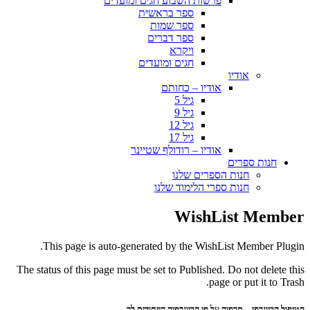
פרשות השבוע חגים ומועדים
ספר בראשית
ספר שמות
ספר דברים
ויקרא
חגים ומועדים
אודיו
אודיו – כחותם
גיל 5
גיל 9
גיל 12
גיל 17
אודיו – רודולף שטיינר
חנות ספרים
חנות הספרים שלנו
חנות ספרי הלימוד שלנו
WishList Member
This page is auto-generated by the WishList Member Plugin.
The status of this page must be set to Published. Do not delete this
page or put it to Trash.
הטיפול הביוגרפי – תרפיה על פי הביוגרפיה הייחודית לך