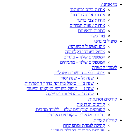
מי אנחנו?
אודות בי”ס ‘כחותם'
אודות אורנה בן דור
אודות צבי בריגר
אודות / צוות המורים
כתבות וראיונות
צור קשר
טיפול ביוגרפי
מהו הטיפול הביוגרפי?
טיפול ביוגרפי בקליניקה
המטפלים שלנו – בוגרים
המטפלים שלנו – מתמחים
לימודי הכשרה
מידע כללי – הכשרת מטפלים
שנה א' – שנת יסוד
שנה ב’ – טיפול ביוגרפי כדרך התפתחות
שנה ג’ – טיפול ביוגרפי כמקצוע וכייעוד
שנה ד’ – התמחות והעמקה
קורסים וסדנאות
קורסים וסדנאות
הקורסים המקוונים שלנו – ללמוד מהבית
כניסת תלמידים – קורסים מקוונים
קהילה לומדת
קהילה לומדת ומתפתחת
שעורים פתוחים בקבלה תשפ"ו