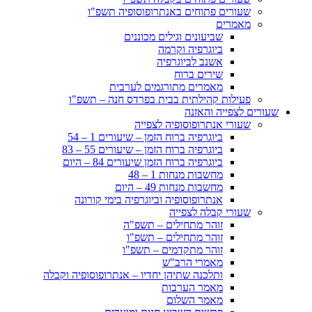
שעורים פתוחים באנתרופוסופיה תשפ"ו
מאמרים
שביעונים וגילים מכוננים
ביוגרפיה וקרמה
אשנב לביוגרפיה
שירים ברוח
מאמרים מתורגמים לערבית
פעילות קהילתית בבית בפרדס חנה – תשפ"ו
שעורים לצפייה והאזנה
שעורי אנתרופוסופיה לצפייה
ביוגרפיה ברוח הזמן – שיעורים 1 – 54
ביוגרפיה ברוח הזמן – שיעורים 55 – 83
ביוגרפיה ברוח הזמן שיעורים 84 – היום
מחשבות מנחות 1 – 48
מחשבות מנחות 49 – היום
אנתרופוסופיה וביוגרפיה בימי קורונה
שעורי קבלה לצפייה
זוהר מתחילים – תשפ"ה
זוהר מתחילים – תשפ"ו
זוהר מתקדמים – תשפ"ו
מאמרי הרב"ש
ותלכנה שתיהן יחדיו – אנתרופוסופיה וקבלה
מאמר הערבות
מאמר השלום