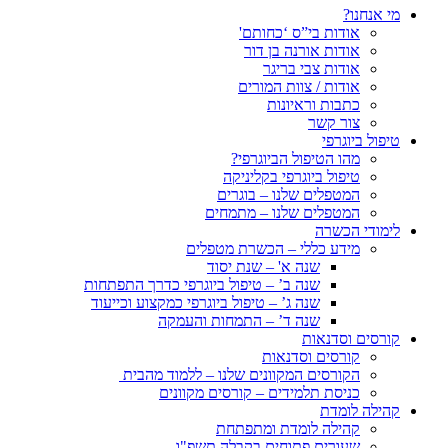
מי אנחנו?
אודות בי”ס ‘כחותם'
אודות אורנה בן דור
אודות צבי בריגר
אודות / צוות המורים
כתבות וראיונות
צור קשר
טיפול ביוגרפי
מהו הטיפול הביוגרפי?
טיפול ביוגרפי בקליניקה
המטפלים שלנו – בוגרים
המטפלים שלנו – מתמחים
לימודי הכשרה
מידע כללי – הכשרת מטפלים
שנה א' – שנת יסוד
שנה ב’ – טיפול ביוגרפי כדרך התפתחות
שנה ג’ – טיפול ביוגרפי כמקצוע וכייעוד
שנה ד’ – התמחות והעמקה
קורסים וסדנאות
קורסים וסדנאות
הקורסים המקוונים שלנו – ללמוד מהבית
כניסת תלמידים – קורסים מקוונים
קהילה לומדת
קהילה לומדת ומתפתחת
שעורים פתוחים בקבלה תשפ"ו