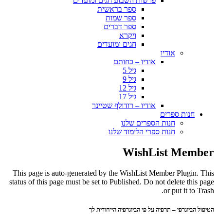
פרשות השבוע חגים ומועדים
ספר בראשית
ספר שמות
ספר דברים
ויקרא
חגים ומועדים
אודיו
אודיו – כחותם
גיל 5
גיל 9
גיל 12
גיל 17
אודיו – רודולף שטיינר
חנות ספרים
חנות הספרים שלנו
חנות ספרי הלימוד שלנו
WishList Member
This page is auto-generated by the WishList Member Plugin. This
status of this page must be set to Published. Do not delete this page
or put it to Trash.
הטיפול הביוגרפי – תרפיה על פי הביוגרפיה הייחודית לך