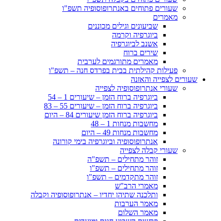
שעורים פתוחים באנתרופוסופיה תשפ"ו
מאמרים
שביעונים וגילים מכוננים
ביוגרפיה וקרמה
אשנב לביוגרפיה
שירים ברוח
מאמרים מתורגמים לערבית
פעילות קהילתית בבית בפרדס חנה – תשפ"ו
שעורים לצפייה והאזנה
שעורי אנתרופוסופיה לצפייה
ביוגרפיה ברוח הזמן – שיעורים 1 – 54
ביוגרפיה ברוח הזמן – שיעורים 55 – 83
ביוגרפיה ברוח הזמן שיעורים 84 – היום
מחשבות מנחות 1 – 48
מחשבות מנחות 49 – היום
אנתרופוסופיה וביוגרפיה בימי קורונה
שעורי קבלה לצפייה
זוהר מתחילים – תשפ"ה
זוהר מתחילים – תשפ"ו
זוהר מתקדמים – תשפ"ו
מאמרי הרב"ש
ותלכנה שתיהן יחדיו – אנתרופוסופיה וקבלה
מאמר הערבות
מאמר השלום