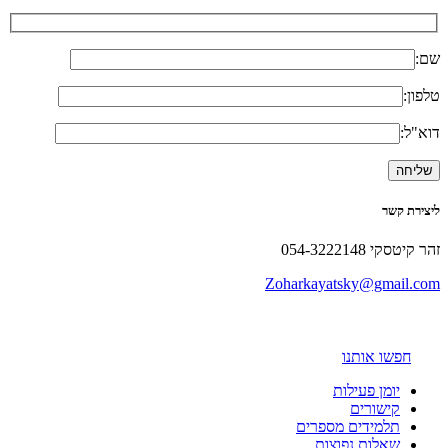
שם:
טלפון:
דוא"ל:
ליצירת קשר
זהר קיטסקי 054-3222148
Zoharkayatsky@gmail.com
חפשו אותנו
יומן פעילות
קישורים
תלמידים מספרים
שאלות נפוצות