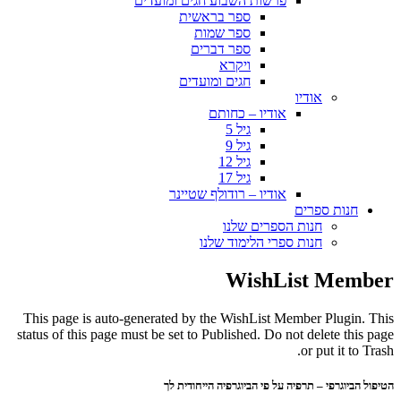
פרשות השבוע חגים ומועדים
ספר בראשית
ספר שמות
ספר דברים
ויקרא
חגים ומועדים
אודיו
אודיו – כחותם
גיל 5
גיל 9
גיל 12
גיל 17
אודיו – רודולף שטיינר
חנות ספרים
חנות הספרים שלנו
חנות ספרי הלימוד שלנו
WishList Member
This page is auto-generated by the WishList Member Plugin. This
status of this page must be set to Published. Do not delete this page
or put it to Trash.
הטיפול הביוגרפי – תרפיה על פי הביוגרפיה הייחודית לך