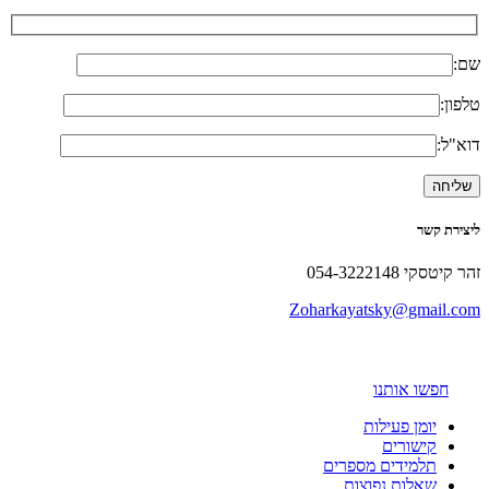
שם:
טלפון:
דוא"ל:
ליצירת קשר
זהר קיטסקי 054-3222148
Zoharkayatsky@gmail.com
חפשו אותנו
יומן פעילות
קישורים
תלמידים מספרים
שאלות נפוצות