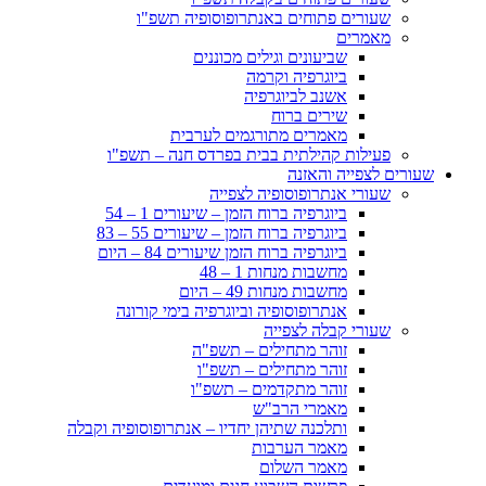
שעורים פתוחים באנתרופוסופיה תשפ"ו
מאמרים
שביעונים וגילים מכוננים
ביוגרפיה וקרמה
אשנב לביוגרפיה
שירים ברוח
מאמרים מתורגמים לערבית
פעילות קהילתית בבית בפרדס חנה – תשפ"ו
שעורים לצפייה והאזנה
שעורי אנתרופוסופיה לצפייה
ביוגרפיה ברוח הזמן – שיעורים 1 – 54
ביוגרפיה ברוח הזמן – שיעורים 55 – 83
ביוגרפיה ברוח הזמן שיעורים 84 – היום
מחשבות מנחות 1 – 48
מחשבות מנחות 49 – היום
אנתרופוסופיה וביוגרפיה בימי קורונה
שעורי קבלה לצפייה
זוהר מתחילים – תשפ"ה
זוהר מתחילים – תשפ"ו
זוהר מתקדמים – תשפ"ו
מאמרי הרב"ש
ותלכנה שתיהן יחדיו – אנתרופוסופיה וקבלה
מאמר הערבות
מאמר השלום