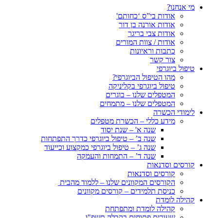
מי אנחנו?
אודות בי”ס ‘כחותם'
אודות אורנה בן דור
אודות צבי בריגר
אודות / צוות המורים
כתבות וראיונות
צור קשר
טיפול ביוגרפי
מהו הטיפול הביוגרפי?
טיפול ביוגרפי בקליניקה
המטפלים שלנו – בוגרים
המטפלים שלנו – מתמחים
לימודי הכשרה
מידע כללי – הכשרת מטפלים
שנה א' – שנת יסוד
שנה ב’ – טיפול ביוגרפי כדרך התפתחות
שנה ג’ – טיפול ביוגרפי כמקצוע וכייעוד
שנה ד’ – התמחות והעמקה
קורסים וסדנאות
קורסים וסדנאות
הקורסים המקוונים שלנו – ללמוד מהבית
כניסת תלמידים – קורסים מקוונים
קהילה לומדת
קהילה לומדת ומתפתחת
שעורים פתוחים בקבלה תשפ"ו