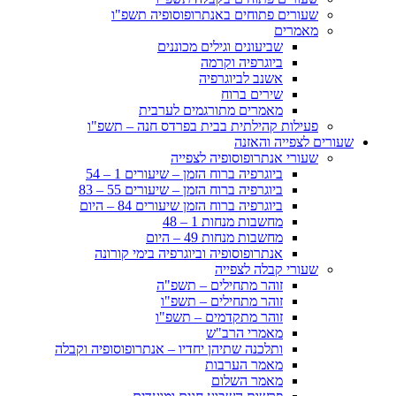
שעורים פתוחים באנתרופוסופיה תשפ"ו
מאמרים
שביעונים וגילים מכוננים
ביוגרפיה וקרמה
אשנב לביוגרפיה
שירים ברוח
מאמרים מתורגמים לערבית
פעילות קהילתית בבית בפרדס חנה – תשפ"ו
שעורים לצפייה והאזנה
שעורי אנתרופוסופיה לצפייה
ביוגרפיה ברוח הזמן – שיעורים 1 – 54
ביוגרפיה ברוח הזמן – שיעורים 55 – 83
ביוגרפיה ברוח הזמן שיעורים 84 – היום
מחשבות מנחות 1 – 48
מחשבות מנחות 49 – היום
אנתרופוסופיה וביוגרפיה בימי קורונה
שעורי קבלה לצפייה
זוהר מתחילים – תשפ"ה
זוהר מתחילים – תשפ"ו
זוהר מתקדמים – תשפ"ו
מאמרי הרב"ש
ותלכנה שתיהן יחדיו – אנתרופוסופיה וקבלה
מאמר הערבות
מאמר השלום