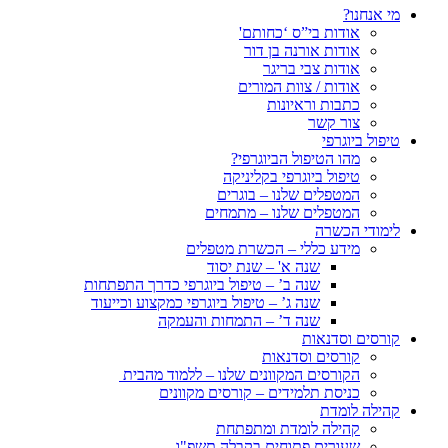
מי אנחנו?
אודות בי”ס ‘כחותם'
אודות אורנה בן דור
אודות צבי בריגר
אודות / צוות המורים
כתבות וראיונות
צור קשר
טיפול ביוגרפי
מהו הטיפול הביוגרפי?
טיפול ביוגרפי בקליניקה
המטפלים שלנו – בוגרים
המטפלים שלנו – מתמחים
לימודי הכשרה
מידע כללי – הכשרת מטפלים
שנה א' – שנת יסוד
שנה ב’ – טיפול ביוגרפי כדרך התפתחות
שנה ג’ – טיפול ביוגרפי כמקצוע וכייעוד
שנה ד’ – התמחות והעמקה
קורסים וסדנאות
קורסים וסדנאות
הקורסים המקוונים שלנו – ללמוד מהבית
כניסת תלמידים – קורסים מקוונים
קהילה לומדת
קהילה לומדת ומתפתחת
שעורים פתוחים בקבלה תשפ"ו