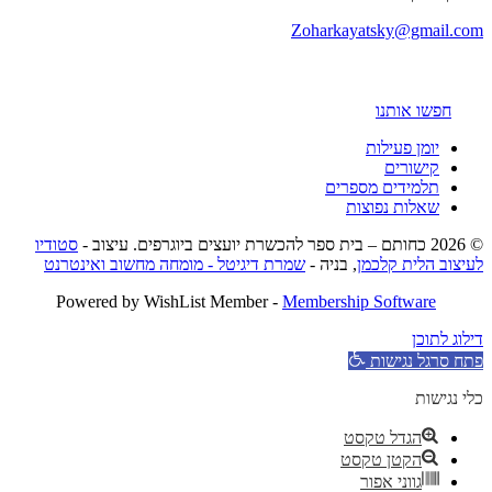
Zoharkayatsky@gmail.com
חפשו אותנו
יומן פעילות
קישורים
תלמידים מספרים
שאלות נפוצות
© 2026 כחותם – בית ספר להכשרת יועצים ביוגרפים. עיצוב -
סטודיו
לעיצוב הלית קלכמן
, בניה -
שמרת דיגיטל - מומחה מחשוב ואינטרנט
Powered by WishList Member -
Membership Software
דילוג לתוכן
פתח סרגל נגישות
כלי נגישות
הגדל טקסט
הקטן טקסט
גווני אפור