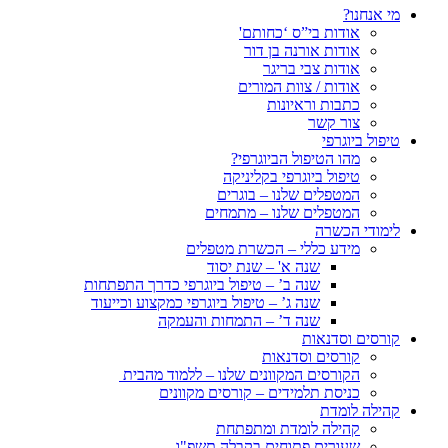
מי אנחנו?
אודות בי”ס ‘כחותם'
אודות אורנה בן דור
אודות צבי בריגר
אודות / צוות המורים
כתבות וראיונות
צור קשר
טיפול ביוגרפי
מהו הטיפול הביוגרפי?
טיפול ביוגרפי בקליניקה
המטפלים שלנו – בוגרים
המטפלים שלנו – מתמחים
לימודי הכשרה
מידע כללי – הכשרת מטפלים
שנה א' – שנת יסוד
שנה ב’ – טיפול ביוגרפי כדרך התפתחות
שנה ג’ – טיפול ביוגרפי כמקצוע וכייעוד
שנה ד’ – התמחות והעמקה
קורסים וסדנאות
קורסים וסדנאות
הקורסים המקוונים שלנו – ללמוד מהבית
כניסת תלמידים – קורסים מקוונים
קהילה לומדת
קהילה לומדת ומתפתחת
שעורים פתוחים בקבלה תשפ"ו