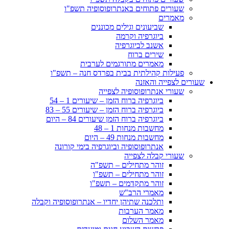
שעורים פתוחים באנתרופוסופיה תשפ"ו
מאמרים
שביעונים וגילים מכוננים
ביוגרפיה וקרמה
אשנב לביוגרפיה
שירים ברוח
מאמרים מתורגמים לערבית
פעילות קהילתית בבית בפרדס חנה – תשפ"ו
שעורים לצפייה והאזנה
שעורי אנתרופוסופיה לצפייה
ביוגרפיה ברוח הזמן – שיעורים 1 – 54
ביוגרפיה ברוח הזמן – שיעורים 55 – 83
ביוגרפיה ברוח הזמן שיעורים 84 – היום
מחשבות מנחות 1 – 48
מחשבות מנחות 49 – היום
אנתרופוסופיה וביוגרפיה בימי קורונה
שעורי קבלה לצפייה
זוהר מתחילים – תשפ"ה
זוהר מתחילים – תשפ"ו
זוהר מתקדמים – תשפ"ו
מאמרי הרב"ש
ותלכנה שתיהן יחדיו – אנתרופוסופיה וקבלה
מאמר הערבות
מאמר השלום