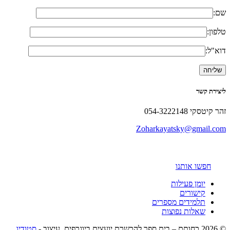
שם:
טלפון:
דוא"ל:
ליצירת קשר
זהר קיטסקי 054-3222148
Zoharkayatsky@gmail.com
חפשו אותנו
יומן פעילות
קישורים
תלמידים מספרים
שאלות נפוצות
© 2026 כחותם – בית ספר להכשרת יועצים ביוגרפים. עיצוב -
סטודיו