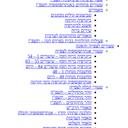
שעורים פתוחים באנתרופוסופיה תשפ"ו
מאמרים
שביעונים וגילים מכוננים
ביוגרפיה וקרמה
אשנב לביוגרפיה
שירים ברוח
מאמרים מתורגמים לערבית
פעילות קהילתית בבית בפרדס חנה – תשפ"ו
שעורים לצפייה והאזנה
שעורי אנתרופוסופיה לצפייה
ביוגרפיה ברוח הזמן – שיעורים 1 – 54
ביוגרפיה ברוח הזמן – שיעורים 55 – 83
ביוגרפיה ברוח הזמן שיעורים 84 – היום
מחשבות מנחות 1 – 48
מחשבות מנחות 49 – היום
אנתרופוסופיה וביוגרפיה בימי קורונה
שעורי קבלה לצפייה
זוהר מתחילים – תשפ"ה
זוהר מתחילים – תשפ"ו
זוהר מתקדמים – תשפ"ו
מאמרי הרב"ש
ותלכנה שתיהן יחדיו – אנתרופוסופיה וקבלה
מאמר הערבות
מאמר השלום