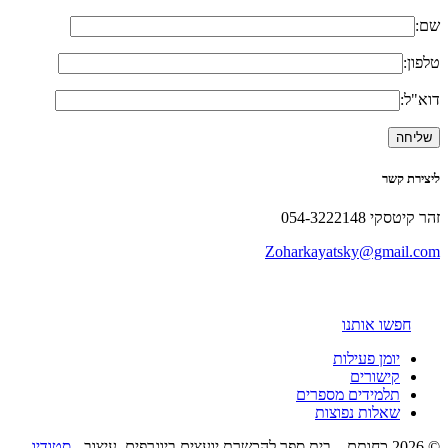
שם:
טלפון:
דוא"ל:
ליצירת קשר
זהר קיטסקי 054-3222148
Zoharkayatsky@gmail.com
חפשו אותנו
יומן פעילות
קישורים
תלמידים מספרים
שאלות נפוצות
© 2026 כחותם – בית ספר להכשרת יועצים ביוגרפים. עיצוב -
סטודיו