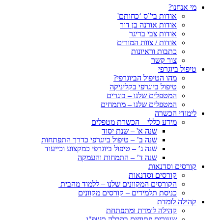
מי אנחנו?
אודות בי”ס ‘כחותם'
אודות אורנה בן דור
אודות צבי בריגר
אודות / צוות המורים
כתבות וראיונות
צור קשר
טיפול ביוגרפי
מהו הטיפול הביוגרפי?
טיפול ביוגרפי בקליניקה
המטפלים שלנו – בוגרים
המטפלים שלנו – מתמחים
לימודי הכשרה
מידע כללי – הכשרת מטפלים
שנה א' – שנת יסוד
שנה ב’ – טיפול ביוגרפי כדרך התפתחות
שנה ג’ – טיפול ביוגרפי כמקצוע וכייעוד
שנה ד’ – התמחות והעמקה
קורסים וסדנאות
קורסים וסדנאות
הקורסים המקוונים שלנו – ללמוד מהבית
כניסת תלמידים – קורסים מקוונים
קהילה לומדת
קהילה לומדת ומתפתחת
שעורים פתוחים בקבלה תשפ"ו