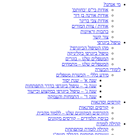
מי אנחנו?
אודות בי”ס ‘כחותם'
אודות אורנה בן דור
אודות צבי בריגר
אודות / צוות המורים
כתבות וראיונות
צור קשר
טיפול ביוגרפי
מהו הטיפול הביוגרפי?
טיפול ביוגרפי בקליניקה
המטפלים שלנו – בוגרים
המטפלים שלנו – מתמחים
לימודי הכשרה
מידע כללי – הכשרת מטפלים
שנה א' – שנת יסוד
שנה ב’ – טיפול ביוגרפי כדרך התפתחות
שנה ג’ – טיפול ביוגרפי כמקצוע וכייעוד
שנה ד’ – התמחות והעמקה
קורסים וסדנאות
קורסים וסדנאות
הקורסים המקוונים שלנו – ללמוד מהבית
כניסת תלמידים – קורסים מקוונים
קהילה לומדת
קהילה לומדת ומתפתחת
שעורים פתוחים בקבלה תשפ"ו