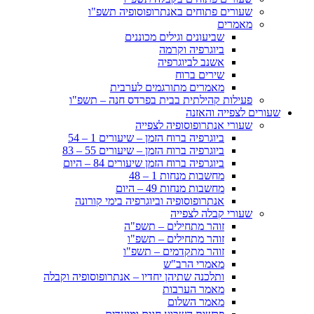
שעורים פתוחים באנתרופוסופיה תשפ"ו
מאמרים
שביעונים וגילים מכוננים
ביוגרפיה וקרמה
אשנב לביוגרפיה
שירים ברוח
מאמרים מתורגמים לערבית
פעילות קהילתית בבית בפרדס חנה – תשפ"ו
שעורים לצפייה והאזנה
שעורי אנתרופוסופיה לצפייה
ביוגרפיה ברוח הזמן – שיעורים 1 – 54
ביוגרפיה ברוח הזמן – שיעורים 55 – 83
ביוגרפיה ברוח הזמן שיעורים 84 – היום
מחשבות מנחות 1 – 48
מחשבות מנחות 49 – היום
אנתרופוסופיה וביוגרפיה בימי קורונה
שעורי קבלה לצפייה
זוהר מתחילים – תשפ"ה
זוהר מתחילים – תשפ"ו
זוהר מתקדמים – תשפ"ו
מאמרי הרב"ש
ותלכנה שתיהן יחדיו – אנתרופוסופיה וקבלה
מאמר הערבות
מאמר השלום