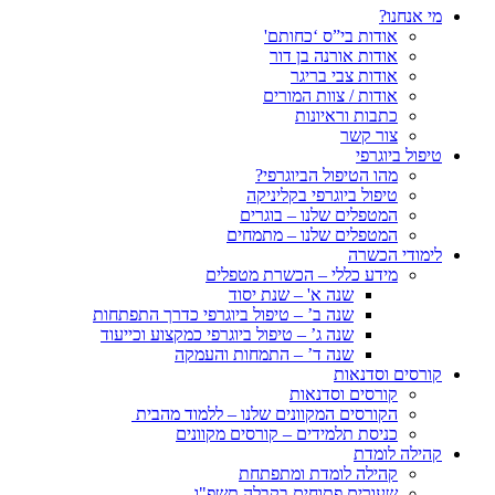
מי אנחנו?
אודות בי”ס ‘כחותם'
אודות אורנה בן דור
אודות צבי בריגר
אודות / צוות המורים
כתבות וראיונות
צור קשר
טיפול ביוגרפי
מהו הטיפול הביוגרפי?
טיפול ביוגרפי בקליניקה
המטפלים שלנו – בוגרים
המטפלים שלנו – מתמחים
לימודי הכשרה
מידע כללי – הכשרת מטפלים
שנה א' – שנת יסוד
שנה ב’ – טיפול ביוגרפי כדרך התפתחות
שנה ג’ – טיפול ביוגרפי כמקצוע וכייעוד
שנה ד’ – התמחות והעמקה
קורסים וסדנאות
קורסים וסדנאות
הקורסים המקוונים שלנו – ללמוד מהבית
כניסת תלמידים – קורסים מקוונים
קהילה לומדת
קהילה לומדת ומתפתחת
שעורים פתוחים בקבלה תשפ"ו