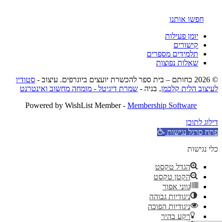
חפשו אותנו
יומן פעילות
קישורים
תלמידים מספרים
שאלות נפוצות
© 2026 כחותם – בית ספר להכשרת יועצים ביוגרפים. עיצוב -
סטודיו
לעיצוב הלית קלכמן
, בניה -
שמרת דיגיטל - מומחה מחשוב ואינטרנט
Powered by WishList Member -
Membership Software
דילוג לתוכן
פתח סרגל נגישות
כלי נגישות
הגדל טקסט
הקטן טקסט
גווני אפור
ניגודיות גבוהה
ניגודיות הפוכה
רקע בהיר