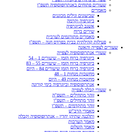
שעורים פתוחים באנתרופוסופיה תשפ"ו
מאמרים
שביעונים וגילים מכוננים
ביוגרפיה וקרמה
אשנב לביוגרפיה
שירים ברוח
מאמרים מתורגמים לערבית
פעילות קהילתית בבית בפרדס חנה – תשפ"ו
שעורים לצפייה והאזנה
שעורי אנתרופוסופיה לצפייה
ביוגרפיה ברוח הזמן – שיעורים 1 – 54
ביוגרפיה ברוח הזמן – שיעורים 55 – 83
ביוגרפיה ברוח הזמן שיעורים 84 – היום
מחשבות מנחות 1 – 48
מחשבות מנחות 49 – היום
אנתרופוסופיה וביוגרפיה בימי קורונה
שעורי קבלה לצפייה
זוהר מתחילים – תשפ"ה
זוהר מתחילים – תשפ"ו
זוהר מתקדמים – תשפ"ו
מאמרי הרב"ש
ותלכנה שתיהן יחדיו – אנתרופוסופיה וקבלה
מאמר הערבות
מאמר השלום