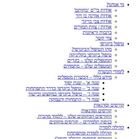
מי אנחנו?
אודות בי”ס ‘כחותם'
אודות אורנה בן דור
אודות צבי בריגר
אודות / צוות המורים
כתבות וראיונות
צור קשר
טיפול ביוגרפי
מהו הטיפול הביוגרפי?
טיפול ביוגרפי בקליניקה
המטפלים שלנו – בוגרים
המטפלים שלנו – מתמחים
לימודי הכשרה
מידע כללי – הכשרת מטפלים
שנה א' – שנת יסוד
שנה ב’ – טיפול ביוגרפי כדרך התפתחות
שנה ג’ – טיפול ביוגרפי כמקצוע וכייעוד
שנה ד’ – התמחות והעמקה
קורסים וסדנאות
קורסים וסדנאות
הקורסים המקוונים שלנו – ללמוד מהבית
כניסת תלמידים – קורסים מקוונים
קהילה לומדת
קהילה לומדת ומתפתחת
שעורים פתוחים בקבלה תשפ"ו