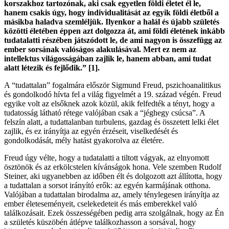
korszakhoz tartozónak, aki csak egyetlen földi életet él le,
hanem csakis úgy, hogy individualitását az egyik földi életből a
másikba haladva szemléljük. Ilyenkor a halál és újabb születés
közötti életében éppen azt dolgozza át, ami földi életének inkább
tudatalatti részében játszódott le, de ami nagyon is összefügg az
ember sorsának valóságos alakulásával. Mert ez nem az
intellektus világosságában zajlik le, hanem abban, ami tudat
alatt létezik és fejlődik.” [1].
A “tudattalan” fogalmára először Sigmund Freud, pszichoanalitikus
és gondolkodó hívta fel a világ figyelmét a 19. század végén. Freud
egyike volt az elsőknek azok közül, akik felfedték a tényt, hogy a
tudatosság látható rétege valójában csak a “jéghegy csúcsa”. A
felszín alatt, a tudattalanban turbulens, gazdag és összetett lelki élet
zajlik, és ez irányítja az egyén érzéseit, viselkedését és
gondolkodását, mély hatást gyakorolva az életére.
Freud úgy vélte, hogy a tudatalatti a tiltott vágyak, az elnyomott
ösztönök és az erkölcstelen kívánságok hona. Vele szemben Rudolf
Steiner, aki ugyanebben az időben élt és dolgozott azt állította, hogy
a tudattalan a sorsot irányító erők: az egyén karmájának otthona.
Valójában a tudattalan birodalma az, amely ténylegesen irányítja az
ember életeseményeit, cselekedeteit és más emberekkel való
találkozásait. Ezek összességében pedig arra szolgálnak, hogy az Én
a születés küszöbén átlépve találkozhasson a sorsával, hogy