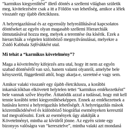
“karmikus kiegyenlítést” illető döntés a szellemi világban születik
meg, kivitelezésére csak a itt a Földön van lehetőség, amikor a lélek
visszatér egy újabb életciklusra.
A helyreigazítással és az egyensúly helyreállításával kapcsolatos
döntéseket az egyén olyan magasabb szellemi Hierarchiák
útmutatásával hozza meg, melyek a teremtése óta kísérik. Ezek a
hierarchiák a végtelen különböző megnyilvánulásai, melyekre a
Zsidó Kabbala
Szférákként
utal.
Mi tehát a “karmikus követelmény”?
Maga a
követelmény
kifejezés arra utal, hogy itt nem az egyén
szabad döntéséről van szó, hanem valami olyanról, amelybe bele
kényszerül, függetlenül attól, hogy akarja-e, szeretné-e vagy sem.
Amikor valaki visszatér egy újabb életciklusra, a korábbi
inkarnációkban elkövetett helytelen tettei “karmikus emlékezetként”
bele vannak szőve lényébe. Átitatódik azzal a tudással, hogy mit kell
tennie korábbi tettei kiegyenlítéseképpen. Ennek az emlékezetnek a
hatására keresi a helyreigazítás lehetőségét. A helyreigazítás mások
közreműködésével és különböző biográfiai eseményeken keresztül
tud megvalósulni. Ezek az események úgy alakítják a
Követelményt, mintha az kívülről jönne. Az egyén szinte egy
bizonyos valóságra van “keresztelve”, mintha valaki azt mondaná