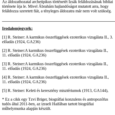
Az áldozathozatal archetipikus történetét Izsák feláldozásának bibliai
története írja le. Mivel Ábrahám hajlandóságot mutatott arra, hogy
feláldozza szeretett fiát, a tényleges áldozatra már nem volt szükség.
_______________________________________________________
Irodalomjegyzék:
[1] R. Steiner: A karmikus összefüggések ezoterikus vizsgálata II., 3.
előadás (1924, GA236)
[2] R. Steiner:A karmikus összefüggések ezoterikus vizsgálata II.,
11. előadás (1924, GA236)
[3] R. Steiner:A karmikus összefüggések ezoterikus vizsgálata II.,
11. előadás (1924, GA236)
[4] R. Steiner: A karmikus összefüggések ezoterikus vizsgálata II.,
11. előadás (1924, GA236)
[5] R. Steiner: Keleti és keresztény misztériumok (1913, GA144),
* Ez a cikk egy Tzvi Briger, biográfiai konzulens és antropozófus
tudós által 2011-ben, az izraeli Haifában tartott biográfiai
műhelymunka alapján készült.