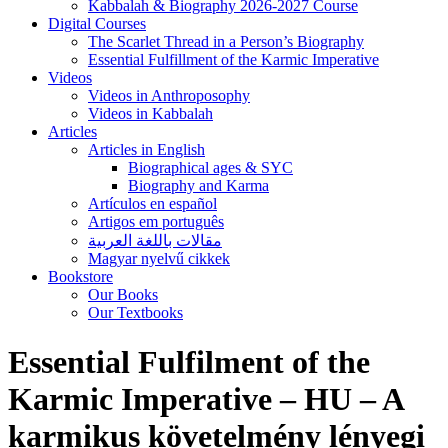
Kabbalah & Biography 2026-2027 Course
Digital Courses
The Scarlet Thread in a Person’s Biography
Essential Fulfillment of the Karmic Imperative
Videos
Videos in Anthroposophy
Videos in Kabbalah
Articles
Articles in English
Biographical ages & SYC
Biography and Karma
Artículos en español
Artigos em português
مقالات باللغة العربية
Magyar nyelvű cikkek
Bookstore
Our Books
Our Textbooks
Essential Fulfilment of the
Karmic Imperative – HU – A
karmikus követelmény lényegi