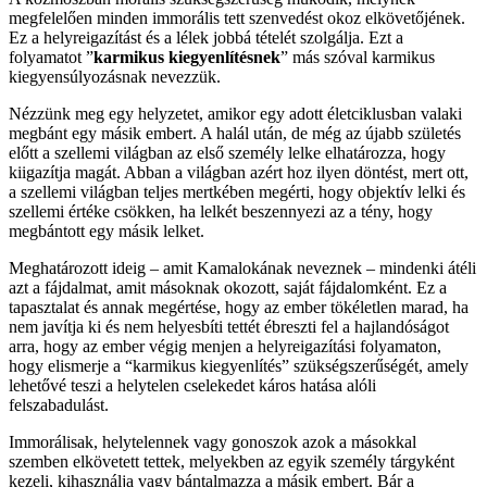
megfelelően minden immorális tett szenvedést okoz elkövetőjének.
Ez a helyreigazítást és a lélek jobbá tételét szolgálja. Ezt a
folyamatot ”
karmikus kiegyenlítésnek
” más szóval karmikus
kiegyensúlyozásnak nevezzük.
Nézzünk meg egy helyzetet, amikor egy adott életciklusban valaki
megbánt egy másik embert. A halál után, de még az újabb születés
előtt a szellemi világban az első személy lelke elhatározza, hogy
kiigazítja magát. Abban a világban azért hoz ilyen döntést, mert ott,
a szellemi világban teljes mertkében megérti, hogy objektív lelki és
szellemi értéke csökken, ha lelkét beszennyezi az a tény, hogy
megbántott egy másik lelket.
Meghatározott ideig – amit Kamalokának neveznek – mindenki átéli
azt a fájdalmat, amit másoknak okozott, saját fájdalomként. Ez a
tapasztalat és annak megértése, hogy az ember tökéletlen marad, ha
nem javítja ki és nem helyesbíti tettét ébreszti fel a hajlandóságot
arra, hogy az ember végig menjen a helyreigazítási folyamaton,
hogy elismerje a “karmikus kiegyenlítés” szükségszerűségét, amely
lehetővé teszi a helytelen cselekedet káros hatása alóli
felszabadulást.
Immorálisak, helytelennek vagy gonoszok azok a másokkal
szemben elkövetett tettek, melyekben az egyik személy tárgyként
kezeli, kihasználja vagy bántalmazza a másik embert. Bár a