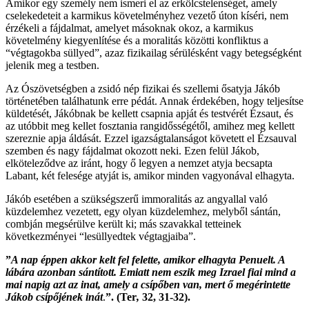
Amikor egy személy nem ismeri el az erkölcstelenséget, amely
cselekedeteit a karmikus követelményhez vezető úton kíséri, nem
érzékeli a fájdalmat, amelyet másoknak okoz, a karmikus
követelmény kiegyenlítése és a moralitás közötti konfliktus a
“végtagokba süllyed”, azaz fizikailag sérülésként vagy betegségként
jelenik meg a testben.
Az Ószövetségben a zsidó nép fizikai és szellemi ősatyja Jákób
történetében találhatunk erre pédát. Annak érdekében, hogy teljesítse
küldetését, Jákóbnak be kellett csapnia apját és testvérét Ézsaut, és
az utóbbit meg kellet fosztania rangidősségétől, amihez meg kellett
szereznie apja áldását. Ezzel igazságtalanságot követett el Ézsauval
szemben és nagy fájdalmat okozott neki. Ezen felül Jákob,
elköteleződve az iránt, hogy ő legyen a nemzet atyja becsapta
Labant, két felesége atyját is, amikor minden vagyonával elhagyta.
Jákób esetében a szükségszerű immoralitás az angyallal való
küzdelemhez vezetett, egy olyan küzdelemhez, melyből sántán,
combján megsérülve került ki; más szavakkal tetteinek
következményei “lesüllyedtek végtagjaiba”.
”
A nap éppen akkor kelt fel felette, amikor elhagyta Penuelt. A
lábára azonban sántított. Emiatt nem eszik meg Izrael fiai mind a
mai napig azt az inat, amely a csípőben van, mert ő megérintette
Jákob csípőjének inát
.
”. (Ter
,
32, 31-32).