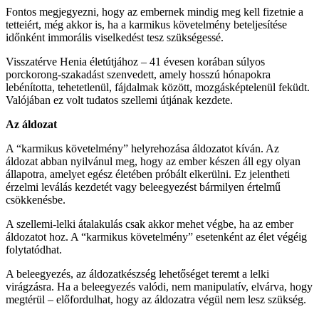
Fontos megjegyezni, hogy az embernek mindig meg kell fizetnie a
tetteiért, még akkor is, ha a karmikus követelmény beteljesítése
időnként immorális viselkedést tesz szükségessé.
Visszatérve Henia életútjához – 41 évesen korában súlyos
porckorong-szakadást szenvedett, amely hosszú hónapokra
lebénította, tehetetlenül, fájdalmak között, mozgásképtelenül feküdt.
Valójában ez volt tudatos szellemi útjának kezdete.
Az áldozat
A “karmikus követelmény” helyrehozása áldozatot kíván. Az
áldozat abban nyilvánul meg, hogy az ember készen áll egy olyan
állapotra, amelyet egész életében próbált elkerülni. Ez jelentheti
érzelmi leválás kezdetét vagy beleegyezést bármilyen értelmű
csökkenésbe.
A szellemi-lelki átalakulás csak akkor mehet végbe, ha az ember
áldozatot hoz. A “karmikus követelmény” esetenként az élet végéig
folytatódhat.
A beleegyezés, az áldozatkészség lehetőséget teremt a lelki
virágzásra. Ha a beleegyezés valódi, nem manipulatív, elvárva, hogy
megtérül – előfordulhat, hogy az áldozatra végül nem lesz szükség.