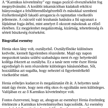
A “Karmikus követelmény” egy magas pozíció elvesztéseként fog
megnyilvánulni. A korábbi inkarnációban kialakult erkölcsi
hiányosságot a felsőbbrendűségérzetből és másokkal szembeni
érzéketlenségből fakadó arrogancia és tapintatlan viselkedés
jellemezte. A csúcsról való lezuhanás hatására a fiú ugyanazt a
fájdalmat fogja átélni, mint amelyet ő okozott másoknak az előző
életében. Ez megjelenhet megalázottság, kizártság, tehetetlenség és
sértett büszkeség érzéseként.
Biográfiai esemény
Henia okos lány volt, osztályelső. Osztályfőnöke különösen
kedvelte, kiemelt figyelemben részesítette. Majd egy napon
megszokott tanára szülési szabadságra ment és egy helyettesítő
kolléga érkezett az osztályba. Ez a tanár nem vette észre Henia
egyediségét és nem részesítette különleges bánásmódban. Sőt,
hozzáállása azt sugallta, hogy neheztel rá figyelemfelkeltő
viselkedése miatt.
Henia erőteljes kudarcot és megaláztatást élt át. A helyettes tanár
miatt úgy érezte, hogy nem elég okos és egyáltalán nem különleges.
Valójában ez az ő Karmikus követelménye volt.
Fontos észrevenni, hogy az, ahogyan az eseményt Henia érzelmileg
értelmezte a Karmikus követelményéhez kapcsolódik. Az esemény