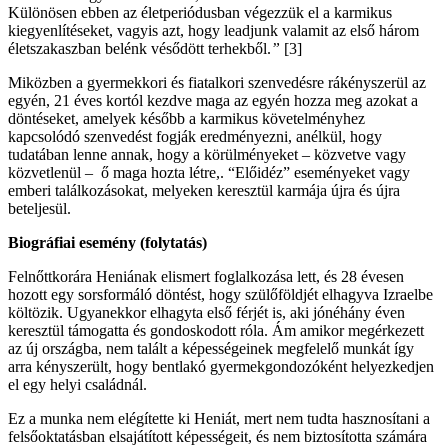
Különösen ebben az életperiódusban végezzük el a karmikus
kiegyenlítéseket, vagyis azt, hogy leadjunk valamit az első három
életszakaszban belénk vésődött terhekből.
”
[3]
Miközben a gyermekkori és fiatalkori szenvedésre rákényszerül az
egyén, 21 éves kortól kezdve maga az egyén hozza meg azokat a
döntéseket, amelyek később a karmikus követelményhez
kapcsolódó szenvedést fogják eredményezni, anélkül, hogy
tudatában lenne annak, hogy a körülményeket – közvetve vagy
közvetlenül – ő maga hozta létre,. “Előidéz” eseményeket vagy
emberi találkozásokat, melyeken keresztül karmája újra és újra
beteljesül.
Biográfiai esemény (folytatás)
Felnőttkorára Heniának elismert foglalkozása lett, és 28 évesen
hozott egy sorsformáló döntést, hogy szülőföldjét elhagyva Izraelbe
költözik. Ugyanekkor elhagyta első férjét is, aki jónéhány éven
keresztül támogatta és gondoskodott róla. Ám amikor megérkezett
az új országba, nem talált a képességeinek megfelelő munkát így
arra kényszerült, hogy bentlakó gyermekgondozóként helyezkedjen
el egy helyi családnál.
Ez a munka nem elégítette ki Heniát, mert nem tudta hasznosítani a
felsőoktatásban elsajátított képességeit, és nem biztosította számára