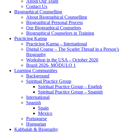
About Our Team
Contact Us
Biographical Counselling
About Biographical Counselling
Biographical Personal Process
Our Biographical Counselors
Biographical Counselors in Training
Practicing Karma
Practicing Karma – International
Digital Course – The Scarlet Thread in a Person’s
Biography
Workshop in the USA – October 2026
Brazil 2026- MÓDULO 1
Learning Communities
Background
Spiritual Practice Group
Spiritual Practice Group – English
Spiritual Practice Group – Spanish
International
Spanish
Spain
Mexico
Portuguese
Hungarian
Kabbalah & Biography