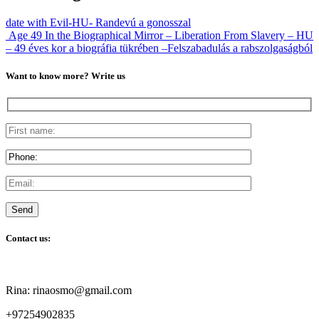
date with Evil-HU- Randevú a gonosszal
Age 49 In the Biographical Mirror – Liberation From Slavery – HU
– 49 éves kor a biográfia tükrében –Felszabadulás a rabszolgaságból
Want to know more? Write us
Contact us:
Rina: rinaosmo@gmail.com
+97254902835