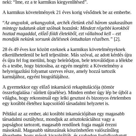
neki: “Íme, ez a te karmikus kiegyenlítésed”.
A karmikus követelmények 21 éves korig vésődnek be az emberbe.
“
Az angyalok, arkangyalok, archék életünk első három szakaszában
mintegy tudatunk alatt szólnak hozzánk: Mindezt régebbi korokból
hoztad magaddal, előző földi életekből, ezt vállalnod kell – ezt
mondják nekünk sorsunk átélésnek öntudtalan részében.”
[2].
28 és 49 éves kor között ezeknek a karmikus követelményeknek
elkerülhetetlenül be kell teljesülnie. Más szóval, az adott kérdés újra
és újra fel fog merülni, hogy beleíródjon, bele tetoválódjon a lélekbe
és a testbe, hogy biztosítsa, az egyén megérti: a Követelmény a
helyreigazítási folyamat szerves része, amely hozzá tartozik
karmájához, egyéni biográfiájához.
A gyermekkor egy előző inkarnáció rekapitulációja (tömör
összefoglalása / sűrített újraélése). Minden ember úgy lép be újból a
világba, hogy rekonstruál egy lelki gesztust és bizonyos értelemben
egy korábbi életéhez kapcsolódó társadalmi helyzetet is.
Például az az ember, aki korábbi inkarnációjában egy magasabb
társadalmi osztályhoz, mondjuk az arisztokráciához vagy a
papsághoz tartozott, magasabb rendűnek fogja magát érezni
másoknál. Magasabb státuszának köszönhetően valószínűleg
élvezhette, hogy mások kiszolgálják, és szabadon foglalkozhatott