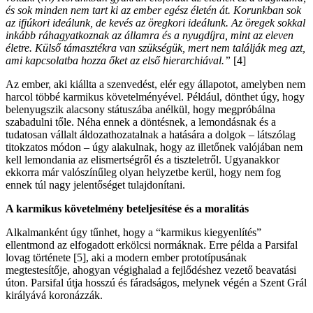
és sok minden nem tart ki az ember egész életén át. Korunkban sok
az ifjúkori ideálunk, de kevés az öregkori ideálunk. Az öregek sokkal
inkább ráhagyatkoznak az államra és a nyugdíjra, mint az eleven
életre. Külső támasztékra van szükségük, mert nem találják meg azt,
ami kapcsolatba hozza őket az első hierarchiával.”
[4]
Az ember, aki kiállta a szenvedést, elér egy állapotot, amelyben nem
harcol többé karmikus követelményével. Például, dönthet úgy, hogy
belenyugszik alacsony státuszába anélkül, hogy megpróbálna
szabadulni tőle. Néha ennek a döntésnek, a lemondásnak és a
tudatosan vállalt áldozathozatalnak a hatására a dolgok – látszólag
titokzatos módon – úgy alakulnak, hogy az illetőnek valójában nem
kell lemondania az elismertségről és a tiszteletről. Ugyanakkor
ekkorra már valószínűleg olyan helyzetbe kerül, hogy nem fog
ennek túl nagy jelentőséget tulajdonítani.
A karmikus követelmény beteljesítése és a moralitás
Alkalmanként úgy tűnhet, hogy a “karmikus kiegyenlítés”
ellentmond az elfogadott erkölcsi normáknak. Erre példa a Parsifal
lovag története [5], aki a modern ember prototípusának
megtestesítője, ahogyan végighalad a fejlődéshez vezető beavatási
úton. Parsifal útja hosszú és fáradságos, melynek végén a Szent Grál
királyává koronázzák.