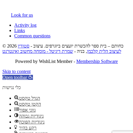
Look for us
Activity log
Links
Common questions
© 2026 כחותם – בית ספר להכשרת יועצים ביוגרפים. עיצוב -
סטודיו
לעיצוב הלית קלכמן
, בניה -
שמרת דיגיטל - מומחה מחשוב ואינטרנט
Powered by WishList Member -
Membership Software
Skip to content
Open toolbar
כלי נגישות
הגדל טקסט
הקטן טקסט
גווני אפור
ניגודיות גבוהה
ניגודיות הפוכה
רקע בהיר