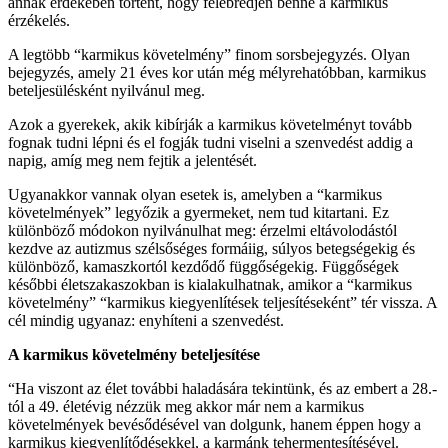
annak érdekében történt, hogy felébredjen benne a karmikus
érzékelés.
A legtöbb “karmikus követelmény” finom sorsbejegyzés. Olyan
bejegyzés, amely 21 éves kor után még mélyrehatóbban, karmikus
beteljesülésként nyilvánul meg.
Azok a gyerekek, akik kibírják a karmikus követelményt tovább
fognak tudni lépni és el fogják tudni viselni a szenvedést addig a
napig, amíg meg nem fejtik a jelentését.
Ugyanakkor vannak olyan esetek is, amelyben a “karmikus
követelmények” legyőzik a gyermeket, nem tud kitartani. Ez
különböző módokon nyilvánulhat meg: érzelmi eltávolodástól
kezdve az autizmus szélsőséges formáiig, súlyos betegségekig és
különböző, kamaszkortól kezdődő függőségekig. Függőségek
későbbi életszakaszokban is kialakulhatnak, amikor a “karmikus
követelmény” “karmikus kiegyenlítések teljesítéseként” tér vissza. A
cél mindig ugyanaz: enyhíteni a szenvedést.
A karmikus követelmény beteljesítése
“Ha viszont az élet további haladására tekintünk, és az embert a 28.-
tól a 49. életévig nézzük meg akkor már nem a karmikus
követelmények bevésődésével van dolgunk, hanem éppen hogy a
karmikus kiegyenlítődésekkel, a karmánk tehermentesítésével.