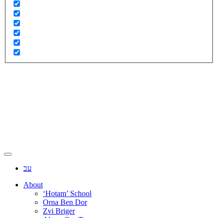
עב
About
‘Hotam’ School
Orna Ben Dor
Zvi Briger