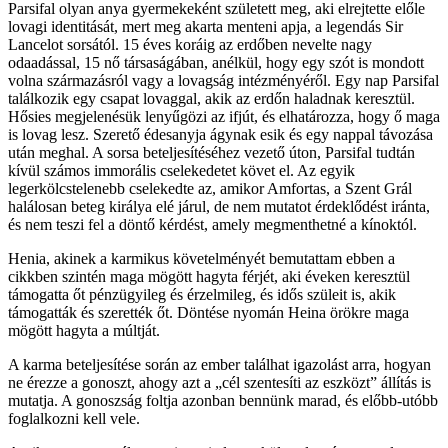
Parsifal olyan anya gyermekeként született meg, aki elrejtette előle
lovagi identitását, mert meg akarta menteni apja, a legendás Sir
Lancelot sorsától. 15 éves koráig az erdőben nevelte nagy
odaadással, 15 nő társaságában, anélkül, hogy egy szót is mondott
volna származásról vagy a lovagság intézményéről. Egy nap Parsifal
találkozik egy csapat lovaggal, akik az erdőn haladnak keresztül.
Hősies megjelenésük lenyűgözi az ifjút, és elhatározza, hogy ő maga
is lovag lesz. Szerető édesanyja ágynak esik és egy nappal távozása
után meghal. A sorsa beteljesítéséhez vezető úton, Parsifal tudtán
kívül számos immorális cselekedetet követ el. Az egyik
legerkölcstelenebb cselekedte az, amikor Amfortas, a Szent Grál
halálosan beteg királya elé járul, de nem mutatot érdeklődést iránta,
és nem teszi fel a döntő kérdést, amely megmenthetné a kínoktól.
Henia, akinek a karmikus követelményét bemutattam ebben a
cikkben szintén maga mögött hagyta férjét, aki éveken keresztül
támogatta őt pénzügyileg és érzelmileg, és idős szüleit is, akik
támogatták és szerették őt. Döntése nyomán Heina örökre maga
mögött hagyta a múltját.
A karma beteljesítése során az ember találhat igazolást arra, hogyan
ne érezze a gonoszt, ahogy azt a „cél szentesíti az eszközt” állítás is
mutatja. A gonoszság foltja azonban bennünk marad, és előbb-utóbb
foglalkozni kell vele.