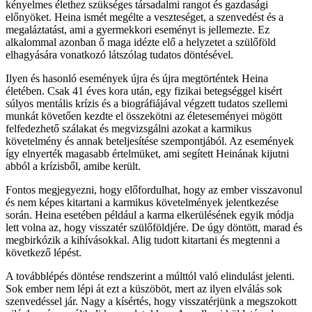
kényelmes élethez szükséges társadalmi rangot és gazdasági
előnyöket. Heina ismét megélte a veszteséget, a szenvedést és a
megaláztatást, ami a gyermekkori eseményt is jellemezte. Ez
alkalommal azonban ő maga idézte elő a helyzetet a szülőföld
elhagyására vonatkozó látszólag tudatos döntésével.
Ilyen és hasonló események újra és újra megtörténtek Heina
életében. Csak 41 éves kora után, egy fizikai betegséggel kisért
súlyos mentális krízis és a biográfiájával végzett tudatos szellemi
munkát követően kezdte el összekötni az életeseményei mögött
felfedezhető szálakat és megvizsgálni azokat a karmikus
követelmény és annak beteljesítése szempontjából. Az események
így elnyerték magasabb értelmüket, ami segített Heinának kijutni
abból a krízisből, amibe került.
Fontos megjegyezni, hogy előfordulhat, hogy az ember visszavonul
és nem képes kitartani a karmikus követelmények jelentkezése
során. Heina esetében például a karma elkerülésének egyik módja
lett volna az, hogy visszatér szülőföldjére. De úgy döntött, marad és
megbirkózik a kihívásokkal. Alig tudott kitartani és megtenni a
következő lépést.
A továbblépés döntése rendszerint a múlttól való elindulást jelenti.
Sok ember nem lépi át ezt a küszöböt, mert az ilyen elválás sok
szenvedéssel jár. Nagy a kísértés, hogy visszatérjünk a megszokott