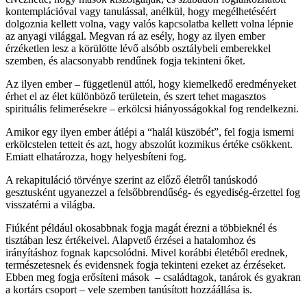
kontemplációval vagy tanulással, anélkül, hogy megélhetéséért
dolgoznia kellett volna, vagy valós kapcsolatba kellett volna lépnie
az anyagi világgal. Megvan rá az esély, hogy az ilyen ember
érzéketlen lesz a körülötte lévő alsóbb osztálybeli emberekkel
szemben, és alacsonyabb rendűnek fogja tekinteni őket.
Az ilyen ember – függetlenül attól, hogy kiemelkedő eredményeket
érhet el az élet különböző területein, és szert tehet magasztos
spirituális felimerésekre – erkölcsi hiányosságokkal fog rendelkezni.
Amikor egy ilyen ember átlépi a “halál küszöbét”, fel fogja ismerni
erkölcstelen tetteit és azt, hogy abszolút kozmikus értéke csökkent.
Emiatt elhatározza, hogy helyesbíteni fog.
A rekapituláció törvénye szerint az előző életről tanúskodó
gesztusként ugyanezzel a felsőbbrendűség- és egyediség-érzettel fog
visszatérni a világba.
Fiúként például okosabbnak fogja magát érezni a többieknél és
tisztában lesz értékeivel. Alapvető érzései a hatalomhoz és
irányításhoz fognak kapcsolódni. Mivel korábbi életéből erednek,
természetesnek és evidensnek fogja tekinteni ezeket az érzéseket.
Ebben meg fogja erősíteni mások – családtagok, tanárok és gyakran
a kortárs csoport – vele szemben tanúsított hozzáállása is.