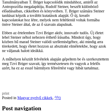
Tanulmányaiban T. Briger kapcsolódik mindahhoz, amiről az
Antropozófia megalapítója, Rudolf Steiner, beszélt különböző
előadásaiban, cikkeiben és könyveiben. T. Briger számára Steiner
tanításai képzik a további kutatások alapját. Ő új, kreatív
kapcsolatokat hoz létre, melyek nem feltétlenül voltak formába
öntve Steiner által, de az ő szavain alapulnak.
Ebben az értelemben Tzvi Briger aktív, innovatív tudós. Új életet
lehel Steiner néhol nehezen érthető írásaiba. Mindezt úgy, hogy
közben hű marad Steiner valódi szellemiségéhez, aki mindig arra
törekedett, hogy életet hozzon az absztrakt elméletekbe, hogy azok
ne váljanak halott ideákká.
A műhelyen készült felvételek alapján gépeltem be és szerkesztettem
meg Tzvi Briger szavait, így természetesen én vagyok a felelős
azért, ha ez az esszé bármilyen félreértést vagy hibát tartalmaz.
print
Posted in
Magyar nyelvű cikkek
,
כללי
Post navigation