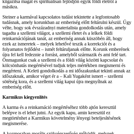
kiigazítsa magát és spirituálisan fejlődjön egyik földi életről a
másikra.
Steiner a karmával kapcsolatos tudást tekintette a legfontosabb
tudásnak, amely korunkban az emberiség előtt feltárulni készül. Úgy
vélte, hogy sok évszázadnyi materialista gondolkodás után, amely
tagadta a szellemi világot, a szellemi életet és a lelkek földi
reinkarnációjának tanát, az emberiség annak küszöbén áll, hogy
ezek az ismeretek – melyek lehetővé teszik a korrekciót és a
folyamatos fejlődést – ismét feltáruljanak előtte. Korunk emberének
újra fel kell fedeznie a forrást, amelyből származik és ami felé tart.
Önmagunkat csak a szellemi és a földi világ közötti kapcsolat és
kölcsönhatás megértésével tudjuk teljes mértékben megismerni és
megérteni. A Keleti gondolkodás a mi időszakunkat tekinti annak az
időszaknak, amikor véget ér a – Kali Yugaként ismert – szellemi
sötétség kora, és a szellemi világ kapui újra megnyílnak az
emberiség előtt.
Karmikus kiegyenlítés
A karma és a reinkarnáció megértéséhez több ajtón keresztül
belépve is el lehet jutni. Az egyik kapu, amin keresztül ez
megtörténhet a Karmikus követelmény lényegi beteljesítésének
megismerése.
A kozmoszban morális szükségszerűség működik, melynek