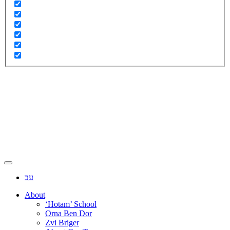
עב
About
‘Hotam’ School
Orna Ben Dor
Zvi Briger