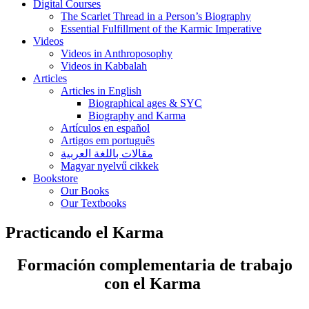
Digital Courses
The Scarlet Thread in a Person’s Biography
Essential Fulfillment of the Karmic Imperative
Videos
Videos in Anthroposophy
Videos in Kabbalah
Articles
Articles in English
Biographical ages & SYC
Biography and Karma
Artículos en español
Artigos em português
مقالات باللغة العربية
Magyar nyelvű cikkek
Bookstore
Our Books
Our Textbooks
Practicando el Karma
Formación complementaria de trabajo
con el Karma