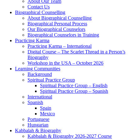
About Our Team
Contact Us
Biographical Counselling
About Biographical Counselling
Biographical Personal Process
Our Biographical Counselors
Biographical Counselors in Training
Practicing Karma
Practicing Karma – International
Digital Course – The Scarlet Thread in a Person’s
Biography
Workshop in the USA – October 2026
Learning Communities
Background
Spiritual Practice Group
Spiritual Practice Group – English
Spiritual Practice Group – Spanish
International
Spanish
Spain
Mexico
Portuguese
Hungarian
Kabbalah & Biography
Kabbalah & Biography 2026-2027 Course