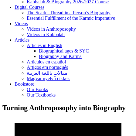
Kabbalah & Biography 2026-2027 Course
Digital Courses
The Scarlet Thread in a Person’s Biography
Essential Fulfillment of the Karmic Imperative
Videos
Videos in Anthroposophy
Videos in Kabbalah
Articles
Articles in English
Biographical ages & SYC
Biography and Karma
Artículos en español
Artigos em português
مقالات باللغة العربية
Magyar nyelvű cikkek
Bookstore
Our Books
Our Textbooks
Turning Anthroposophy into Biography