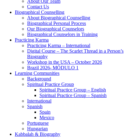
About Our Team
Contact Us
Biographical Counselling
About Biographical Counselling
Biographical Personal Process
Our Biographical Counselors
Biographical Counselors in Training
Practicing Karma
Practicing Karma – International
Digital Course – The Scarlet Thread in a Person’s
Biography
Workshop in the USA – October 2026
Brazil 2026- MÓDULO 1
Learning Communities
Background
Spiritual Practice Group
Spiritual Practice Group – English
Spiritual Practice Group – Spanish
International
Spanish
Spain
Mexico
Portuguese
Hungarian
Kabbalah & Biography