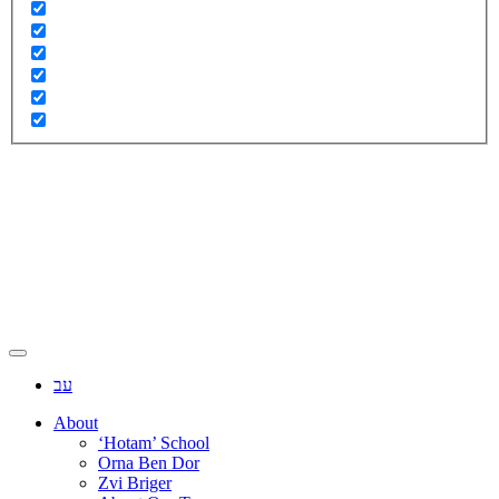
עב
About
‘Hotam’ School
Orna Ben Dor
Zvi Briger